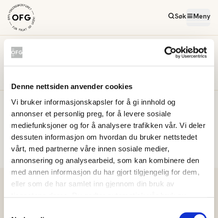
Søk
Meny
Filmer
Kampanjer
Kampanjer
Denne nettsiden anvender cookies
Vi bruker informasjonskapsler for å gi innhold og
Meld deg på vårt nyhetsbrev
annonser et personlig preg, for å levere sosiale
mediefunksjoner og for å analysere trafikken vår. Vi deler
dessuten informasjon om hvordan du bruker nettstedet
Meld på
vårt, med partnerne våre innen sosiale medier,
annonsering og analysearbeid, som kan kombinere den
med annen informasjon du har gjort tilgjengelig for dem,
eller som de har samlet inn gjennom din bruk av
tjenestene deres. Du godtar automatisk vår bruk av
informasjonskapsler ved å bruke nettstedet vårt.
Samtykkevalg