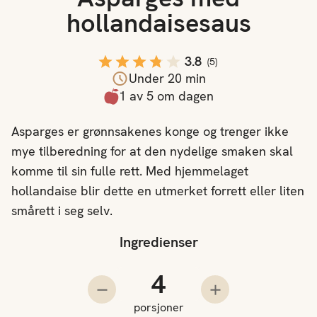
hollandaisesaus
3.8
(
5
)
Under 20 min
1 av 5 om dagen
Asparges er grønnsakenes konge og trenger ikke
mye tilberedning for at den nydelige smaken skal
komme til sin fulle rett. Med hjemmelaget
hollandaise blir dette en utmerket forrett eller liten
smårett i seg selv.
Ingredienser
Antall porsjoner
Trekk fra en porsjon
Legg til en porsjo
porsjoner