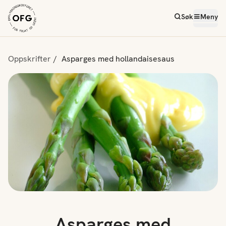
Søk
Meny
Oppskrifter
Asparges med hollandaisesaus
Asparges med