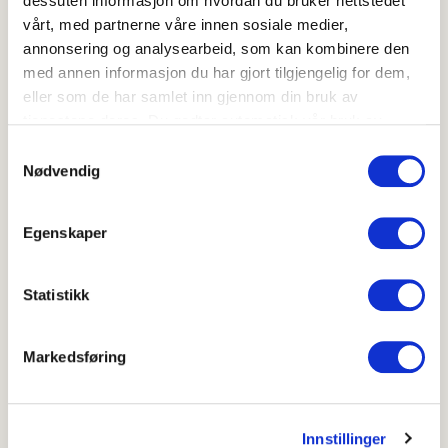
dessuten informasjon om hvordan du bruker nettstedet
Skriv ut
vårt, med partnerne våre innen sosiale medier,
Del på Facebook
annonsering og analysearbeid, som kan kombinere den
med annen informasjon du har gjort tilgjengelig for dem,
eller som de har samlet inn gjennom din bruk av
tjenestene deres. Du godtar automatisk vår bruk av
informasjonskapsler ved å bruke nettstedet vårt.
Samtykkevalg
Flere oppskrifter
Nødvendig
Asparges tempura
Egenskaper
Statistikk
Markedsføring
Innstillinger