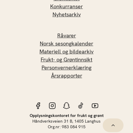
Konkurranser
Nyhetsarkiv
Råvarer
Norsk sesongkalender
Materiell og bildearkiv
Frukt- og Grøntinnsikt
Personvernerklæring
Årsrapporter
Opplysningskontoret for frukt og grønt
Håndverksveien 31 B, 1405 Langhus
Hopp til 
Org.nr: 983 084 915