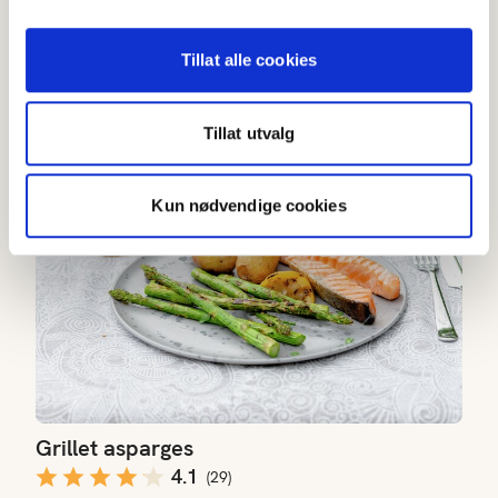
Asparges tempura
Tillat alle cookies
3
(
1
)
20-40 min
Tillat utvalg
Grillet asparges
Kun nødvendige cookies
Grillet asparges
4.1
(
29
)