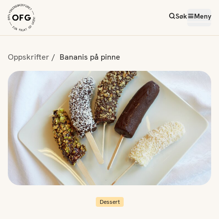
Søk
Meny
Oppskrifter
Bananis på pinne
Dessert