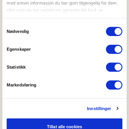
med annen informasjon du har gjort tilgjengelig for dem,
eller som de har samlet inn gjennom din bruk av
tjenestene deres. Du godtar automatisk vår bruk av
informasjonskapsler ved å bruke nettstedet vårt.
Samtykkevalg
Nødvendig
Strawberry clusters
Egenskaper
3.8
(
21
)
Over 60 min
Statistikk
Enkel hjemmelaget jordbæris
Markedsføring
Innstillinger
Tillat alle cookies