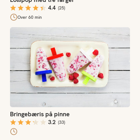
4.4
(
25
)
Over 60 min
Bringebæris på pinne
Bringebæris på pinne
3.2
(
33
)