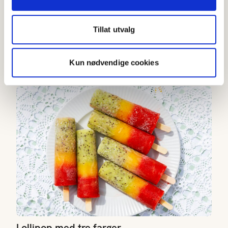
Tillat utvalg
Enkel hjemmelaget jordbæris
3.7
(
59
)
Kun nødvendige cookies
Over 60 min
Lollipop med tre farger
Lollipop med tre farger