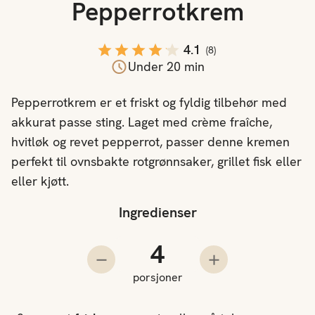
Pepperrotkrem
4.1
(
8
)
Under 20 min
Pepperrotkrem er et friskt og fyldig tilbehør med
akkurat passe sting. Laget med crème fraîche,
hvitløk og revet pepperrot, passer denne kremen
perfekt til ovnsbakte rotgrønnsaker, grillet fisk eller
eller kjøtt.
Ingredienser
Antall porsjoner
Trekk fra en porsjon
Legg til en porsjo
porsjoner