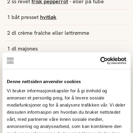
2
ss
revet
frisk pepperrot
- eller på tube
1
båt
presset
hvitløk
2
dl
crème fraîche
eller lettrømme
1
dl
majones
1
ss
jusen av
sitron
1
ts
sukker
Denne nettsiden anvender cookies
Vi bruker informasjonskapsler for å gi innhold og
2
ss
frisk gressløk
annonser et personlig preg, for å levere sosiale
mediefunksjoner og for å analysere trafikken vår. Vi deler
Salt og pepper
dessuten informasjon om hvordan du bruker nettstedet
vårt, med partnerne våre innen sosiale medier,
annonsering og analysearbeid, som kan kombinere den
Fremgangsmåte