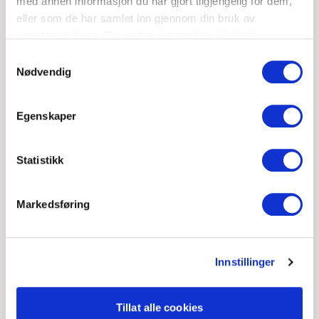
med annen informasjon du har gjort tilgjengelig for dem,
eller som de har samlet inn gjennom din bruk av
Riv pepperroten fint med et rivjern hvis du
tjenestene deres. Du godtar automatisk vår bruk av
bruker fersk pepperrot.
informasjonskapsler ved å bruke nettstedet vårt.
Samtykkevalg
Nødvendig
Bland crème fraîche, majones, revet
pepperrot, presset hvitløk, gressløk,
Egenskaper
sitronsaft, sukker, salt og pepper i en bolle.
Statistikk
Ha i mer pepperrot hvis du ønsker en
sterkere saus.
Markedsføring
La sausen stå kaldt i minst 30 minutter før
Innstillinger
servering, så smakene får satt seg.
Tillat alle cookies
Topp med fersk gressløk.