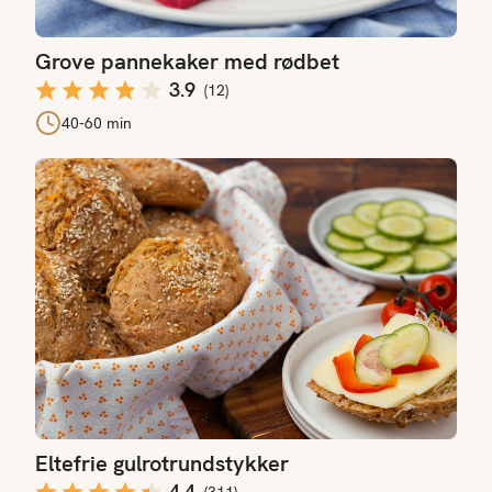
Grove pannekaker med rødbet
3.9
(
12
)
40-60 min
Eltefrie gulrotrundstykker
Eltefrie gulrotrundstykker
4.4