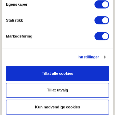
delt i mindre biter.
Egenskaper
Legg kaken på et kakefat og fordel
Statistikk
ostekremen over.
Markedsføring
Du kan også skrelle og koke rødbeter til
Innstillinger
de er møre om du ikke har ferdigkokte
rødbeter. Ta da vare på litt av
kokevannet til ostekremen. Kaken kan
Tillat alle cookies
fint lages en dag i forveien, men vent
med å ha på ostekrem til du skal
servere kaken.
Tillat utvalg
Kun nødvendige cookies