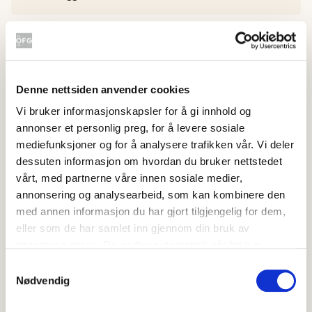
Bland resten av de tørre ingrediensene og
sikt inn i deigen.
Denne nettsiden anvender cookies
Smør en rundt kakeform med olje eller smør
Vi bruker informasjonskapsler for å gi innhold og
og hell røren i.
annonser et personlig preg, for å levere sosiale
mediefunksjoner og for å analysere trafikken vår. Vi deler
dessuten informasjon om hvordan du bruker nettstedet
Stek kaken på rist på varmlufte på 160
vårt, med partnerne våre innen sosiale medier,
grader i 30 minutter. Eventuelt 180 grader på
annonsering og analysearbeid, som kan kombinere den
over- og undervarme. Avkjøl kaken.
med annen informasjon du har gjort tilgjengelig for dem,
eller som de har samlet inn gjennom din bruk av
tjenestene deres. Du godtar automatisk vår bruk av
Ha kremost, melis, sitronsaft og rødbetsaft i
informasjonskapsler ved å bruke nettstedet vårt.
Samtykkevalg
en bolle og visp med håndmikser. Skyll
Nødvendig
bringebær og visp til bringebærene har blitt