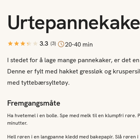
Urtepannekake
jon
3.3
(
3
)
20-40 min
I stedet for å lage mange pannekaker, er det e
Denne er fylt med hakket gressløk og kruspersi
med tyttebærsyltetøy.
Fremgangsmåte
Ha hvetemel i en bolle. Spe med melk til en klumpfri røre. Pi
minutter.
Hell røren i en langpanne kledd med bakepapir. Slå røren i