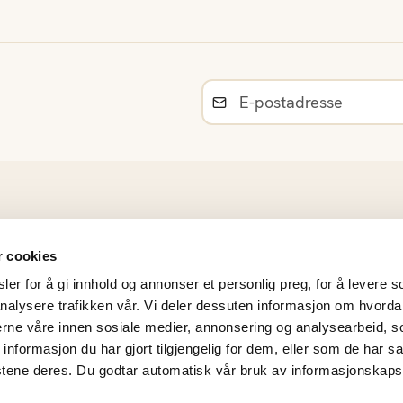
Råvarer
r cookies
Norsk sesongkalender
er for å gi innhold og annonser et personlig preg, for å levere s
Materiell og bildearkiv
nalysere trafikken vår. Vi deler dessuten informasjon om hvorda
Frukt- og Grøntinnsikt
nerne våre innen sosiale medier, annonsering og analysearbeid, 
Personvernerklæring
formasjon du har gjort tilgjengelig for dem, eller som de har sa
Årsrapporter
stene deres. Du godtar automatisk vår bruk av informasjonskaps