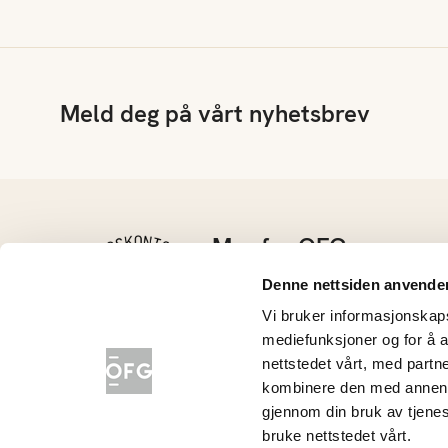
Meld deg på vårt nyhetsbrev
Mer fra OFG
Kontakt oss
Denne nettsiden anvende
Barnehage
Vi bruker informasjonskapsl
Grøntløftet
mediefunksjoner og for å a
Konkurranser
nettstedet vårt, med part
Nyhetsarkiv
kombinere den med annen in
gjennom din bruk av tjene
Opplysningskontoret for frukt og grønt
bruke nettstedet vårt.