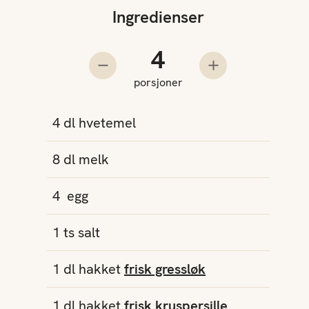
Ingredienser
Antall porsjoner
Trekk fra en porsjon
Legg til en pors
porsjoner
4
dl
hvetemel
8
dl
melk
4
egg
1
ts
salt
1
dl
hakket
frisk gressløk
1
dl
hakket
frisk kruspersille