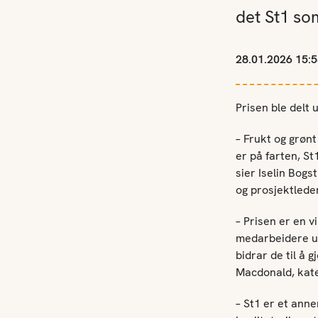
det St1 som
28.01.2026 15:5
Prisen ble delt
– Frukt og grønt
er på farten, St
sier Iselin Bog
og prosjektlede
– Prisen er en 
medarbeidere ut
bidrar de til å 
Macdonald, kateg
– St1 er et ann