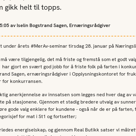
 gikk helt til topps.
5:05 av Iselin Bogstrand Sagen, Ernæringsrådgiver
 ut under årets #MerAv-seminar tirsdag 28. januar på Næringsli
 må være tilgjengelig, det må friste og fremstå som et godt val
1 har gjort en svært god jobb for å friste folk på farten i kon
strand Sagen, ernæringsrådgiver i Opplysningskontoret for fruk
r for konkurransen.
viktig anerkjennelse av innsatsen som legges ned hver dag av 
e på stasjonene. Gjennom et stadig bredere utvalg av sunner
gjøre gode valg enklere for kundene - også når de er på farten, 
orisjef for mat i St1 og fortsetter;
erledes energiselskap, og gjennom Real Butikk satser vi målret