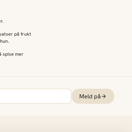
er.
satser på frukt
r hun.
 å spise mer
Meld på