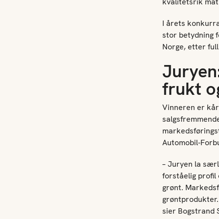
kvalitetsrik mat
I årets konkurr
stor betydning f
Norge, etter ful
Juryen:
frukt 
Vinneren er kåre
salgsfremmende 
markedsføringst
Automobil-Forbu
– Juryen la sær
forståelig profi
grønt. Markedsf
grøntprodukter. 
sier Bogstrand