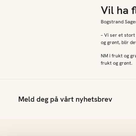
Vil ha 
Bogstrand Sagen
– Vi ser et stor
og grønt, blir d
NM i frukt og gr
frukt og grønt.
Meld deg på vårt nyhetsbrev