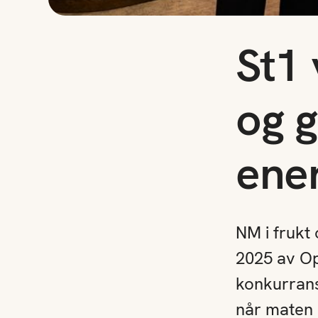
St1 
og g
ene
NM i frukt 
2025 av Op
konkurrans
når maten 