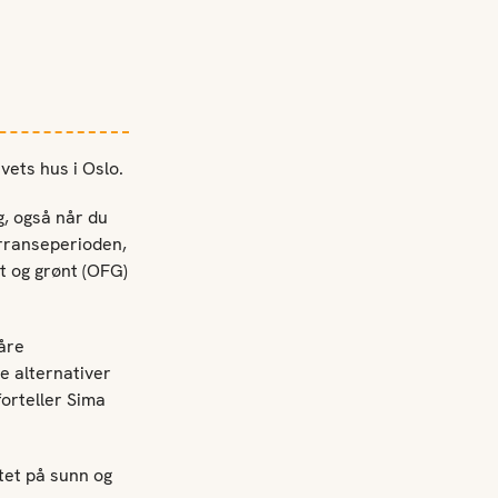
vets hus i Oslo.
g, også når du
kurranseperioden,
t og grønt (OFG)
våre
e alternativer
forteller Sima
tet på sunn og