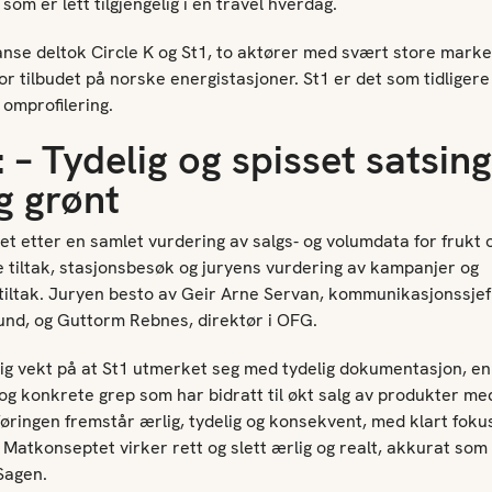
 som er lett tilgjengelig i en travel hverdag.
anse deltok Circle K og St1, to aktører med svært store mark
or tilbudet på norske energistasjoner. St1 er det som tidligere 
l omprofilering.
 – Tydelig og spisset satsin
og grønt
t etter en samlet vurdering av salgs- og volumdata for frukt 
tiltak, stasjonsbesøk og juryens vurdering av kampanjer og
iltak. Juryen besto av Geir Arne Servan, kommunikasjonssjef
nd, og Guttorm Rebnes, direktør i OFG.
lig vekt på at St1 utmerket seg med tydelig dokumentasjon, en 
l og konkrete grep som har bidratt til økt salg av produkter me
øringen fremstår ærlig, tydelig og konsekvent, med klart fokus
Matkonseptet virker rett og slett ærlig og realt, akkurat som n
 Sagen.