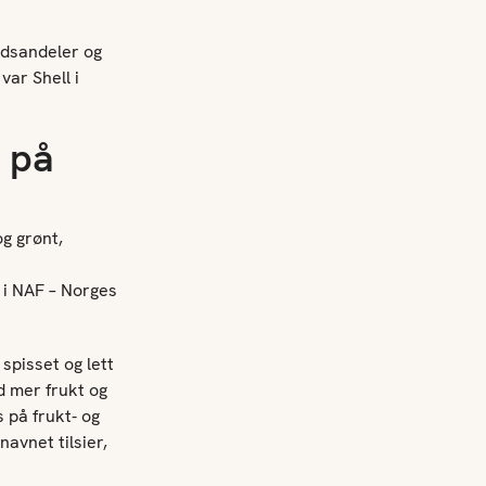
edsandeler og
var Shell i
g på
og grønt,
 i NAF – Norges
spisset og lett
d mer frukt og
 på frukt- og
avnet tilsier,