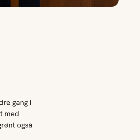
dre gang i
et med
grønt også