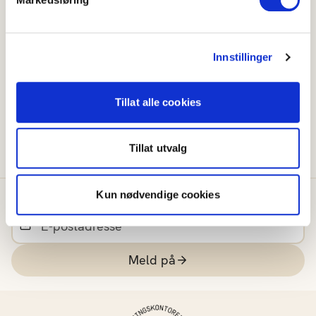
Engelsk
Pepper
Tysk
Pfeffer
Innstillinger
Fransk
Poivre
Spansk
Pimenta
Tillat alle cookies
Italiensk
Pepe
Tillat utvalg
Kun nødvendige cookies
Meld deg på vårt nyhetsbrev
Meld på