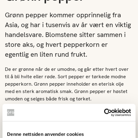
Grønn pepper kommer opprinnelig fra
Asia, og har i tusenvis av år vært en viktig
handelsvare. Blomstene sitter sammen i
store aks, og hvert pepperkorn er
egentlig en liten rund frukt.
De er grønne når de er umodne, og går etter hvert over
til å bli hvite eller røde. Sort pepper er tørkede modne
pepperkorn. Grønn pepper inneholder en eterisk olje
med en sterk aromatisk smak. Grønn pepper er høstet
umoden og selges både frisk og tørket.
Bruksområde
Frisk grønn pepper selges på stilk og er veldig dekorativ.
Pepperkornene brukes på samme måte som tørket
Denne nettsiden anvender cookies
pepper. De kan brukes hele eller knust som krydder.