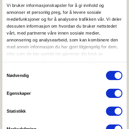
Frisk pepper er mye brukt i restaurantbransjen til
Vi bruker informasjonskapsler for å gi innhold og
peppersaus og et dekorativt smakstilskudd til
annonser et personlig preg, for å levere sosiale
kjøttretter.
mediefunksjoner og for å analysere trafikken vår. Vi deler
dessuten informasjon om hvordan du bruker nettstedet
Egenskaper
vårt, med partnerne våre innen sosiale medier,
Grønn pepper brukes som krydder og har - pga. at vi
annonsering og analysearbeid, som kan kombinere den
spiser så lite - ingen ernæringsmessig betydning
med annen informasjon du har gjort tilgjengelig for dem,
eller som de har samlet inn gjennom din bruk av
Kvalitetskrav
tjenestene deres. Du godtar automatisk vår bruk av
informasjonskapsler ved å bruke nettstedet vårt.
Frisk grønn pepper skal henge på stilken, og skal ikke ha
Samtykkevalg
antydning til mugg eller råte.
Nødvendig
Lagring
Egenskaper
0 - 4°C
Statistikk
Norsk
Grønn pepper
Latin
Piper nigrum
Markedsføring