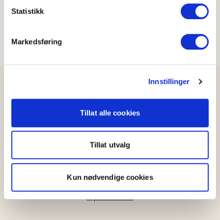
Meld deg på vårt nyhetsbrev
Statistikk
Markedsføring
Meld på
Innstillinger
Tillat alle cookies
Mer fra OFG
Kontakt oss
Tillat utvalg
Barnehage
Grøntløftet
Kun nødvendige cookies
Konkurranser
Nyhetsarkiv