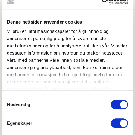
Havrerot, eller rotgeitskjegg som den
Denne nettsiden anvender cookies
også kalles, er en relativt lite kjent
Vi bruker informasjonskapsler for å gi innhold og
grønnsak her hos oss.
annonser et personlig preg, for å levere sosiale
mediefunksjoner og for å analysere trafikken vår. Vi deler
Smaken er delikat og litt søtlig, og sammeliknes med
dessuten informasjon om hvordan du bruker nettstedet
smaken av østers, asparges, artiskokk og pastinakk.
vårt, med partnerne våre innen sosiale medier,
Havrerot er kjempegod i supper, gratenger og i stuinger.
annonsering og analysearbeid, som kan kombinere den
Skiver av havrerot kan også glaseres - som gulrot.
med annen informasjon du har gjort tilgjengelig for dem,
Bladene er også spiselige, og særlig de unge skuddene
eller som de har samlet inn gjennom din bruk av
har en pikant smak som kan minne om sikori.
tjenestene deres. Du godtar automatisk vår bruk av
informasjonskapsler ved å bruke nettstedet vårt.
Samtykkevalg
Norsk
Havrerot
Nødvendig
Egenskaper