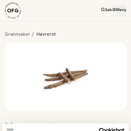
Søk
Meny
Grønnsaker
Havrerot
Havrerot