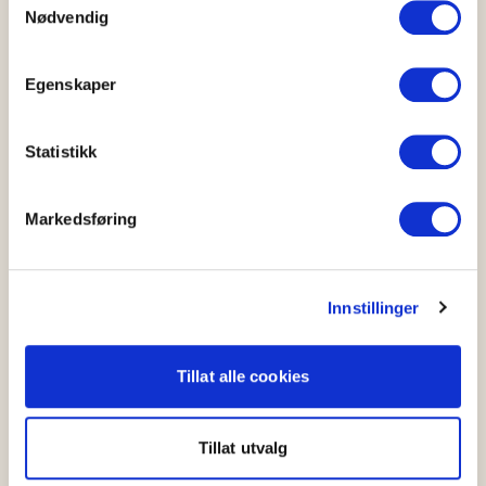
Nødvendig
Mer fra OFG
Kontakt oss
Egenskaper
Barnehage
Grøntløftet
Statistikk
Konkurranser
Nyhetsarkiv
Markedsføring
Råvarer
Norsk sesongkalender
Innstillinger
Materiell og bildearkiv
Frukt- og Grøntinnsikt
Tillat alle cookies
Personvernerklæring
Årsrapporter
Tillat utvalg