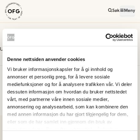
Søk
Meny
Ukens oppskrifter
Uke 12
Ukemeny har ingen direktevisning
Denne nettsiden anvender cookies
Vi bruker informasjonskapsler for å gi innhold og
Meld deg på vårt nyhetsbrev
annonser et personlig preg, for å levere sosiale
mediefunksjoner og for å analysere trafikken vår. Vi deler
dessuten informasjon om hvordan du bruker nettstedet
vårt, med partnerne våre innen sosiale medier,
Meld på
annonsering og analysearbeid, som kan kombinere den
med annen informasjon du har gjort tilgjengelig for dem,
eller som de har samlet inn gjennom din bruk av
tjenestene deres. Du godtar automatisk vår bruk av
informasjonskapsler ved å bruke nettstedet vårt.
Samtykkevalg