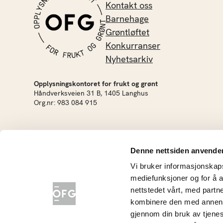
Kontakt oss
Barnehage
Grøntløftet
Konkurranser
Nyhetsarkiv
Opplysningskontoret for frukt og grønt
Håndverksveien 31 B, 1405 Langhus
Org.nr: 983 084 915
Denne nettsiden anvende
Vi bruker informasjonskapsl
mediefunksjoner og for å a
nettstedet vårt, med part
kombinere den med annen in
gjennom din bruk av tjene