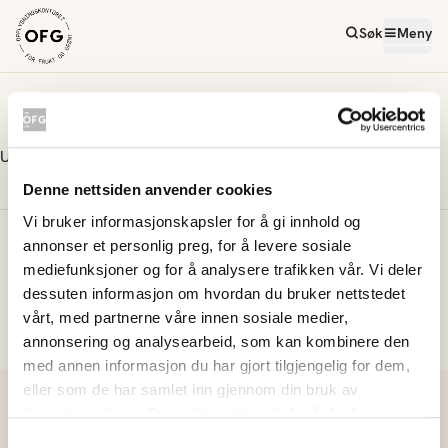
Søk
Meny
Ukens oppskrifter
Uke 37
Ukemeny har ingen direktevisning
Denne nettsiden anvender cookies
Vi bruker informasjonskapsler for å gi innhold og
Meld deg på vårt nyhetsbrev
annonser et personlig preg, for å levere sosiale
mediefunksjoner og for å analysere trafikken vår. Vi deler
dessuten informasjon om hvordan du bruker nettstedet
vårt, med partnerne våre innen sosiale medier,
Meld på
annonsering og analysearbeid, som kan kombinere den
med annen informasjon du har gjort tilgjengelig for dem,
eller som de har samlet inn gjennom din bruk av
tjenestene deres. Du godtar automatisk vår bruk av
informasjonskapsler ved å bruke nettstedet vårt.
Samtykkevalg