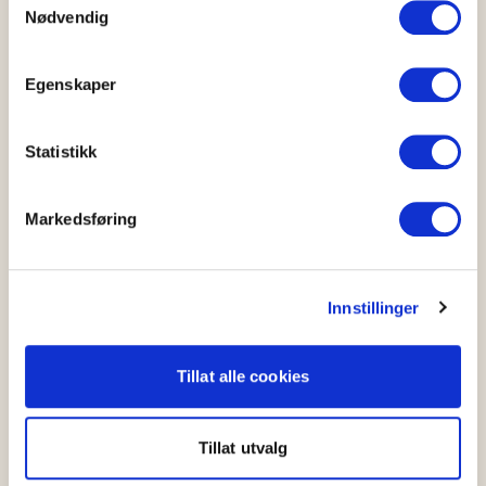
Nødvendig
Mer fra OFG
Kontakt oss
Egenskaper
Barnehage
Grøntløftet
Statistikk
Konkurranser
Nyhetsarkiv
Markedsføring
Råvarer
Norsk sesongkalender
Innstillinger
Materiell og bildearkiv
Frukt- og Grøntinnsikt
Tillat alle cookies
Personvernerklæring
Årsrapporter
Tillat utvalg