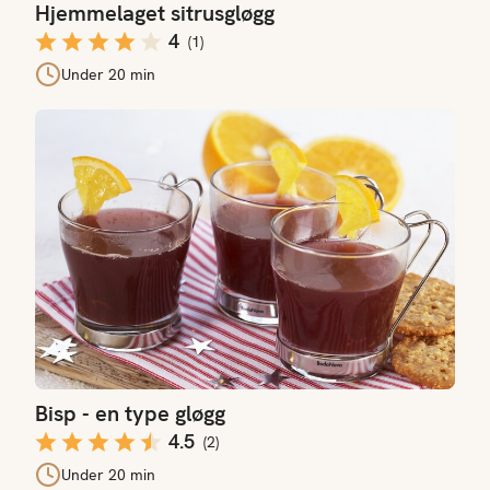
Hjemmelaget sitrusgløgg
4
(
1
)
Under 20 min
Bisp - en type gløgg
Bisp - en type gløgg
4.5
(
2
)
Under 20 min