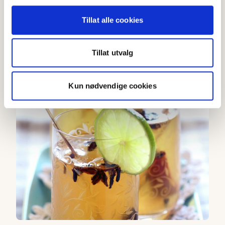
Tillat alle cookies
Eplegløgg
Tillat utvalg
4.5
(
8
)
40-60 min
Kun nødvendige cookies
Hjemmelaget sitrusgløgg