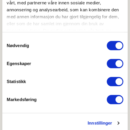
vårt, med partnerne våre innen sosiale medier,
annonsering og analysearbeid, som kan kombinere den
med annen informasjon du har gjort tilgjengelig for dem,
Skriv ut
eller som de har samlet inn gjennom din bruk av
Del på Facebook
tjenestene deres. Du godtar automatisk vår bruk av
informasjonskapsler ved å bruke nettstedet vårt.
Samtykkevalg
Nødvendig
Egenskaper
Flere oppskrifter
Eplegløgg
Statistikk
Markedsføring
Innstillinger