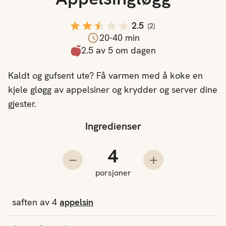
2.5
(
2
)
20-40 min
2.5 av 5 om dagen
Kaldt og gufsent ute? Få varmen med å koke en
kjele gløgg av appelsiner og krydder og server dine
gjester.
Ingredienser
Antall porsjoner
Trekk fra en porsjon
Legg til en porsjo
porsjoner
saften av
4
appelsin