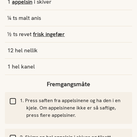
1
appelsin
i skiver
¼
ts
malt anis
½
ts
revet
frisk ingefær
12
hel nellik
1
hel kanel
Fremgangsmåte
Press saften fra appelsinene og ha den i en
kjele. Om appelsinene ikke er så saftige,
press flere appelsiner.