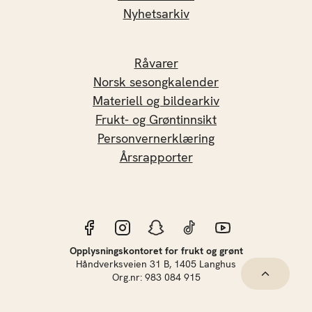
Nyhetsarkiv
Råvarer
Norsk sesongkalender
Materiell og bildearkiv
Frukt- og Grøntinnsikt
Personvernerklæring
Årsrapporter
Opplysningskontoret for frukt og grønt
Håndverksveien 31 B, 1405 Langhus
Hopp til 
Org.nr: 983 084 915