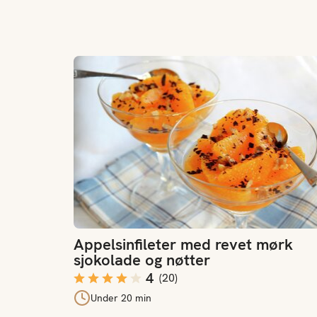
Appelsinfileter med revet mørk sjokolade og nø
Appelsinfileter med revet mørk
sjokolade og nøtter
4
(
20
)
Under 20 min