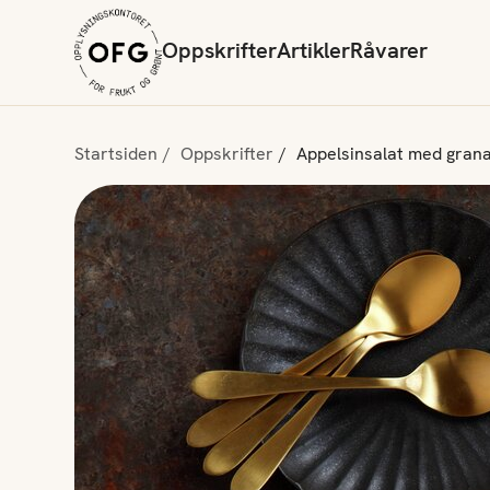
Oppskrifter
Artikler
Råvarer
Startsiden
Oppskrifter
Appelsinsalat med grana