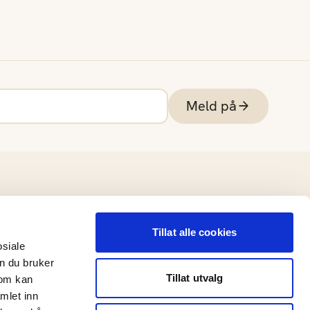
Meld på
Tillat alle cookies
osiale
n du bruker
Tillat utvalg
som kan
mlet inn