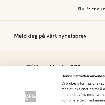
Slik deler du 
Spi
Meld deg på vårt nyhetsbrev
Mer fra OFG
Kontakt oss
Denne nettsiden anvende
Barnehage
Vi bruker informasjonskapsl
Grøntløftet
mediefunksjoner og for å a
Konkurranser
nettstedet vårt, med part
Nyhetsarkiv
kombinere den med annen in