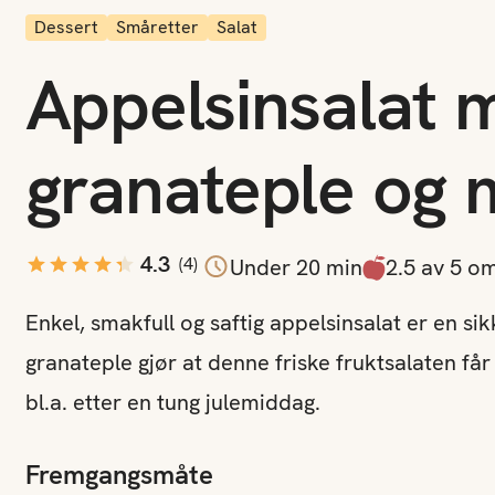
Dessert
Småretter
Salat
Appelsinsalat 
jon
granateple og 
4.3
(
4
)
Under 20 min
2.5 av 5 o
Enkel, smakfull og saftig appelsinsalat er en sik
granateple gjør at denne friske fruktsalaten få
bl.a. etter en tung julemiddag.
Fremgangsmåte