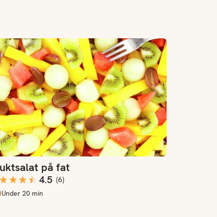
ktsalat på fat
uktsalat på fat
4.5
(
6
)
Under 20 min