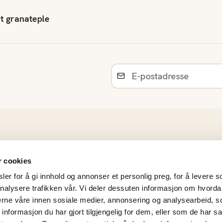
et granateple
ll av video
Råvarer
r cookies
Norsk sesongkalender
er for å gi innhold og annonser et personlig preg, for å levere s
Materiell og bildearkiv
nalysere trafikken vår. Vi deler dessuten informasjon om hvorda
Frukt- og Grøntinnsikt
nerne våre innen sosiale medier, annonsering og analysearbeid, 
Personvernerklæring
formasjon du har gjort tilgjengelig for dem, eller som de har sa
Årsrapporter