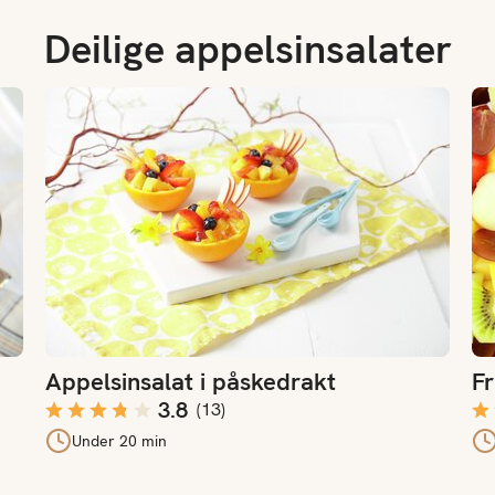
Deilige appelsinsalater
tter
Appelsinsalat i påskedrakt
Fru
Appelsinsalat i påskedrakt
Fr
3.8
(
13
)
Under 20 min