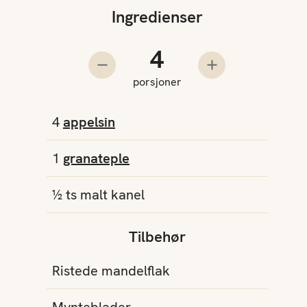
Ingredienser
Antall porsjoner
Trekk fra en porsjon
Legg til en pors
porsjoner
4
appelsin
1
granateple
½
ts
malt kanel
Tilbehør
Ristede mandelflak