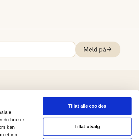
Meld på
Tillat alle cookies
osiale
n du bruker
Tillat utvalg
som kan
mlet inn