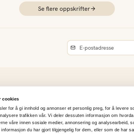
Se flere oppskrifter
Råvarer
r cookies
Norsk sesongkalender
er for å gi innhold og annonser et personlig preg, for å levere s
Materiell og bildearkiv
nalysere trafikken vår. Vi deler dessuten informasjon om hvorda
Frukt- og Grøntinnsikt
nerne våre innen sosiale medier, annonsering og analysearbeid, 
Personvernerklæring
formasjon du har gjort tilgjengelig for dem, eller som de har sa