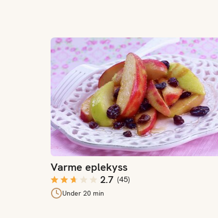
Varme eplekyss
Varme eplekyss
2.7
(
45
)
Under 20 min