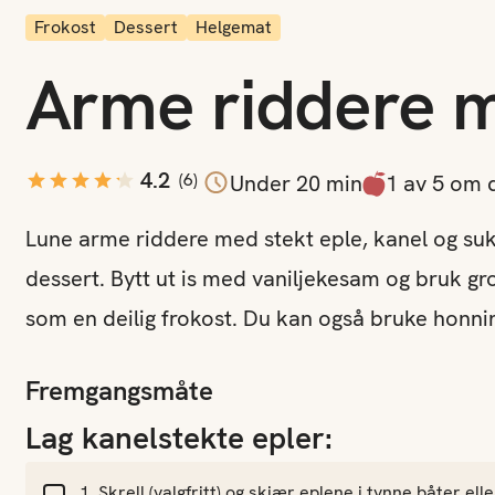
Frokost
Dessert
Helgemat
Arme riddere 
jon
4.2
(
6
)
Under 20 min
1 av 5 om 
Lune arme riddere med stekt eple, kanel og suk
dessert. Bytt ut is med vaniljekesam og bruk gr
som en deilig frokost. Du kan også bruke honning
Fremgangsmåte
Lag kanelstekte epler:
Skrell (valgfritt) og skjær eplene i tynne båter elle