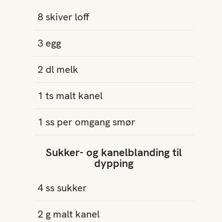
8
skiver
loff
3
egg
2
dl
melk
1
ts
malt kanel
1
ss
per omgang
smør
Sukker- og kanelblanding til
dypping
4
ss
sukker
2
g
malt kanel