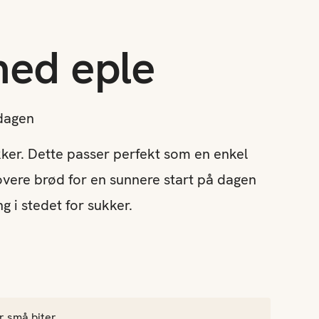
med eple
dagen
ker. Dette passer perfekt som en enkel
overe brød for en sunnere start på dagen
 i stedet for sukker.
r små biter.