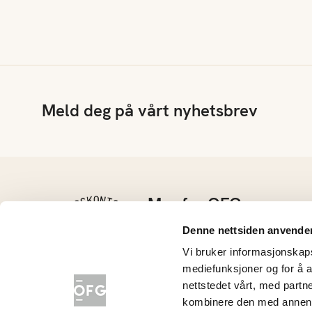
Meld deg på vårt nyhetsbrev
Mer fra OFG
Kontakt oss
Denne nettsiden anvende
Barnehage
Vi bruker informasjonskapsl
Grøntløftet
mediefunksjoner og for å a
Konkurranser
nettstedet vårt, med part
Nyhetsarkiv
kombinere den med annen in