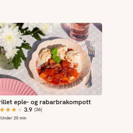
llet eple- og rabarbrakompott
illet eple- og rabarbrakompott
3.9
(
36
)
Under 20 min