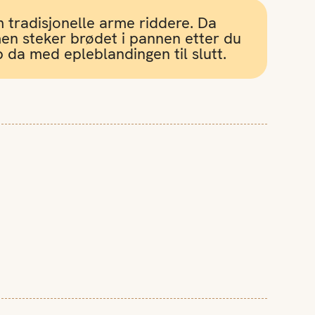
 tradisjonelle arme riddere. Da
men steker brødet i pannen etter du
 da med epleblandingen til slutt.