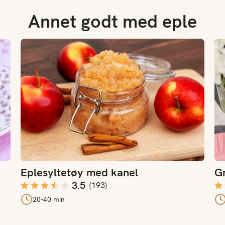
Annet godt med eple
Eplesyltetøy med kanel
Gri
Eplesyltetøy med kanel
Gr
3.5
(
193
)
20-40 min