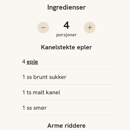
Ingredienser
Antall porsjoner
Trekk fra en porsjon
Legg til en pors
porsjoner
Kanelstekte epler
4
eple
1
ss
brunt sukker
1
ts
malt kanel
1
ss
smør
Arme riddere