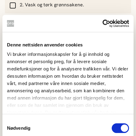
Vask og tørk grønnsakene.
Skrell betene.
Denne nettsiden anvender cookies
Skjær persillerot, gulrot og sellerirot i staver
Vi bruker informasjonskapsler for å gi innhold og
og løk og beter i båter. Pass på at de har
annonser et personlig preg, for å levere sosiale
sånn noenlunde samme størrelse.
mediefunksjoner og for å analysere trafikken vår. Vi deler
dessuten informasjon om hvordan du bruker nettstedet
vårt, med partnerne våre innen sosiale medier,
Bland alt med olje, eddik, salt og pepper og
annonsering og analysearbeid, som kan kombinere den
legg det utover på et stekebrett med
med annen informasjon du har gjort tilgjengelig for dem,
bakepapir.
eller som de har samlet inn gjennom din bruk av
tjenestene deres. Du godtar automatisk vår bruk av
informasjonskapsler ved å bruke nettstedet vårt.
Bak i ovn i ca. 30 minutter til det er nesten
Samtykkevalg
Nødvendig
mørt og gjerne litt farge. Grønnsakene kan
godt være litt al dente. Det gir en fin