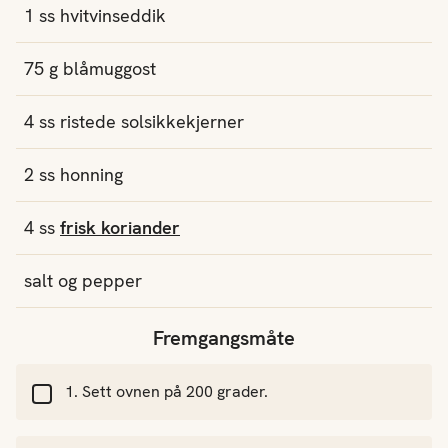
1
ss
hvitvinseddik
75
g
blåmuggost
4
ss
ristede
solsikkekjerner
2
ss
honning
4
ss
frisk koriander
salt og pepper
Fremgangsmåte
Sett ovnen på 200 grader.