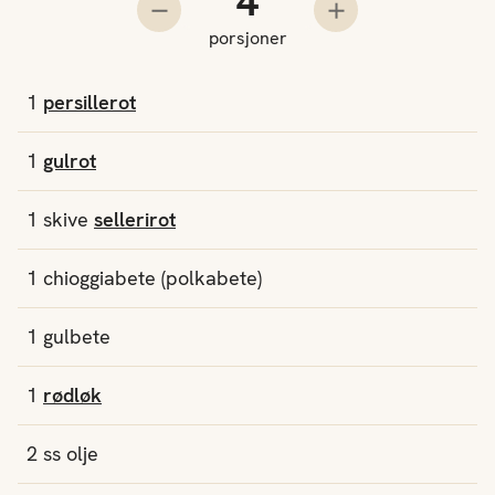
Trekk fra en porsjon
Legg til en porsjo
porsjoner
1
persillerot
1
gulrot
1
skive
sellerirot
1
chioggiabete
(polkabete)
1
gulbete
1
rødløk
2
ss
olje