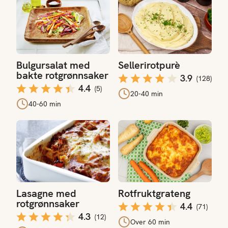
Bulgursalat med
Sellerirotpurè
bakte rotgrønnsaker
3.9
(
128
)
4.4
(
5
)
20-40 min
40-60 min
Lasagne med rotgrønnsaker
Rotfruktgrateng
Lasagne med
Rotfruktgrateng
rotgrønnsaker
4.4
(
71
)
4.3
(
12
)
Over 60 min