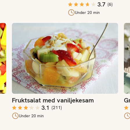
3.7
(
6
)
Under 20 min
Fruktsalat med vaniljekesam
Gri
Fruktsalat med vaniljekesam
Gr
3.1
(
211
)
Under 20 min