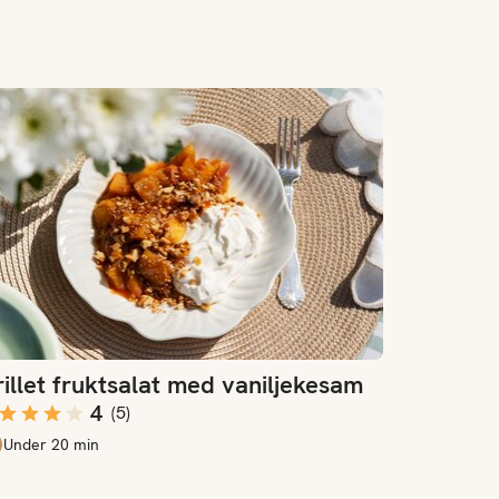
llet fruktsalat med vaniljekesam
illet fruktsalat med vaniljekesam
4
(
5
)
Under 20 min