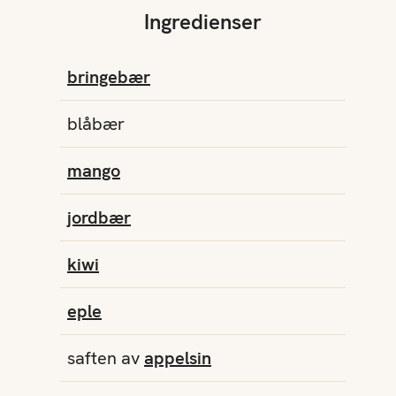
Ingredienser
bringebær
blåbær
mango
jordbær
kiwi
eple
saften av
appelsin