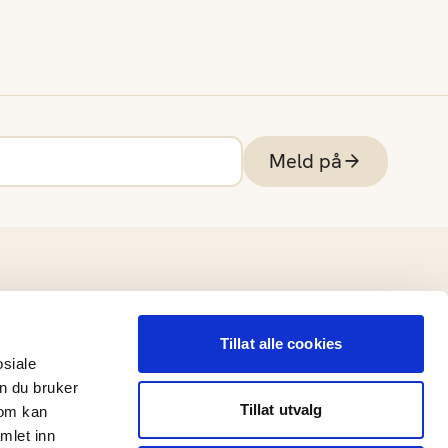
Meld på
Tillat alle cookies
osiale
n du bruker
Tillat utvalg
som kan
mlet inn