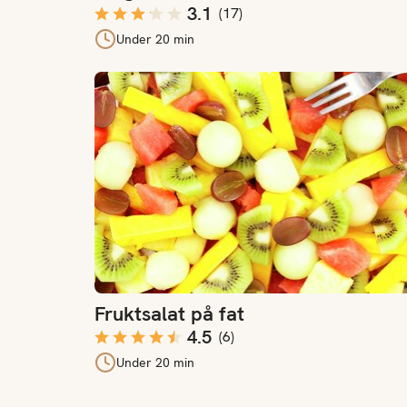
3.1
(
17
)
Under 20 min
Fruktsalat på fat
Fruktsalat på fat
4.5
(
6
)
Under 20 min