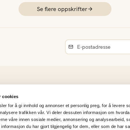
Se flere oppskrifter
Råvarer
r cookies
Norsk sesongkalender
er for å gi innhold og annonser et personlig preg, for å levere s
Materiell og bildearkiv
nalysere trafikken vår. Vi deler dessuten informasjon om hvorda
Frukt- og Grøntinnsikt
nerne våre innen sosiale medier, annonsering og analysearbeid, 
Personvernerklæring
formasjon du har gjort tilgjengelig for dem, eller som de har sa