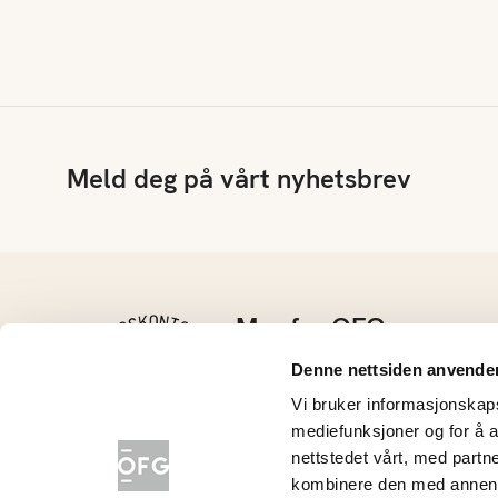
Meld deg på vårt nyhetsbrev
Mer fra OFG
Kontakt oss
Denne nettsiden anvende
Barnehage
Vi bruker informasjonskapsl
Grøntløftet
mediefunksjoner og for å a
Konkurranser
nettstedet vårt, med part
Nyhetsarkiv
kombinere den med annen in