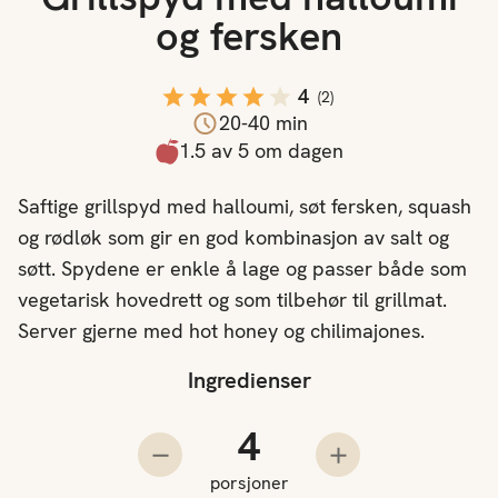
og fersken
4
(
2
)
20-40 min
1.5 av 5 om dagen
Saftige grillspyd med halloumi, søt fersken, squash
og rødløk som gir en god kombinasjon av salt og
søtt. Spydene er enkle å lage og passer både som
vegetarisk hovedrett og som tilbehør til grillmat.
Server gjerne med hot honey og chilimajones.
Ingredienser
Antall porsjoner
Trekk fra en porsjon
Legg til en porsjo
porsjoner