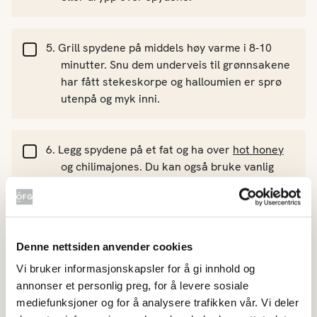
Grill spydene på middels høy varme i 8-10
minutter. Snu dem underveis til grønnsakene
har fått stekeskorpe og halloumien er sprø
utenpå og myk inni.
Legg spydene på et fat og ha over
hot honey
og chilimajones. Du kan også bruke vanlig
honning om du ikke ønsker dem så spicy.
Denne nettsiden anvender cookies
Lager du det som hovedrett bør du
Vi bruker informasjonskapsler for å gi innhold og
doble oppskriften.
annonser et personlig preg, for å levere sosiale
mediefunksjoner og for å analysere trafikken vår. Vi deler