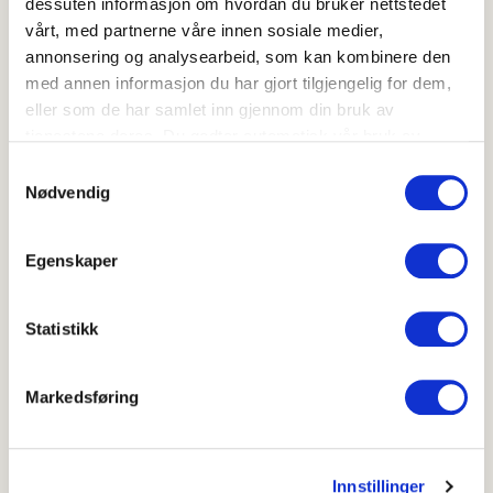
dessuten informasjon om hvordan du bruker nettstedet
vårt, med partnerne våre innen sosiale medier,
annonsering og analysearbeid, som kan kombinere den
med annen informasjon du har gjort tilgjengelig for dem,
Hvor godt likte du oppskriften?
eller som de har samlet inn gjennom din bruk av
tjenestene deres. Du godtar automatisk vår bruk av
informasjonskapsler ved å bruke nettstedet vårt.
Samtykkevalg
Nødvendig
Skriv ut
Del på Facebook
Egenskaper
Statistikk
Annet godt fra grillen
Markedsføring
Grillede småtomater
Innstillinger