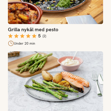
Grilla nykål med pesto
5
(
2
)
Under 20 min
Grillet asparges