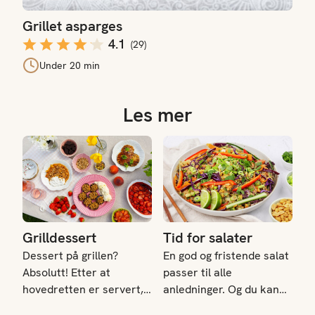
Grillet asparges
4.1
(
29
)
Under 20 min
Les mer
Grilldessert
Tid for salater
Grilldessert
Tid for salater
Dessert på grillen?
En god og fristende salat
Absolutt! Etter at
passer til alle
hovedretten er servert,
anledninger. Og du kan
er grillen fortsatt varm
lage salat på utallige