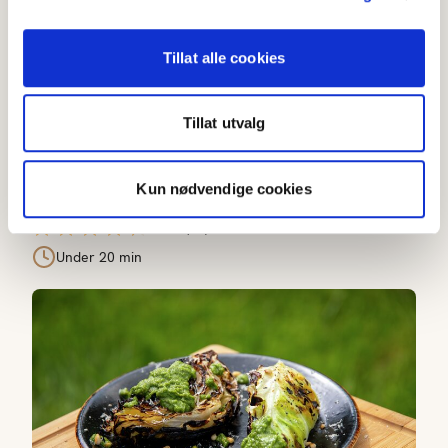
Tillat alle cookies
Tillat utvalg
Kun nødvendige cookies
Grillede småtomater
4.3
(
17
)
Under 20 min
Grilla nykål med pesto