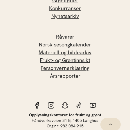
Grøntløftet
Konkurranser
Nyhetsarkiv
Råvarer
Norsk sesongkalender
Materiell og bildearkiv
Frukt- og Grøntinnsikt
Personvernerklæring
Årsrapporter
Opplysningskontoret for frukt og grønt
Håndverksveien 31 B, 1405 Langhus
Hopp til 
Org.nr: 983 084 915