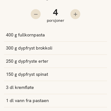
Antall porsjoner
Trekk fra en porsjon
Legg til en porsjo
porsjoner
400
g
fullkornpasta
300
g
dypfryst brokkoli
250
g
dypfryste erter
150
g
dypfryst spinat
3
dl
kremfløte
1
dl
vann
fra pastaen