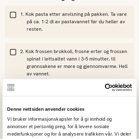
Kok pasta etter anvisning på pakken. Ta vare
på ca. 1-2 dl av pastavannet før du heller av
resten.
Kok frossen brokkoli, frosne erter og frossen
spinat i lettsaltet vann i 3-5 minutter, til
grønnsakene er møre og gjennomvarme. Hell
av vannet.
Ha de varme grønnsakene i en blender eller
bruk stavmikser. Tilsett kremfløte, sitronsaft,
Denne nettsiden anvender cookies
salt, pepper og basilikum. Spe med litt av
pastavannet.
Vi bruker informasjonskapsler for å gi innhold og
annonser et personlig preg, for å levere sosiale
mediefunksjoner og for å analysere trafikken vår. Vi deler