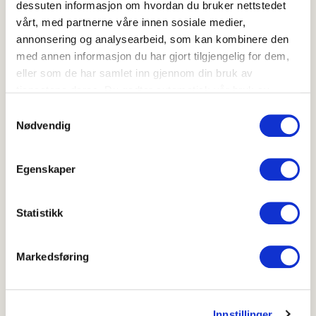
Kjør til en glatt og kremet saus. Juster
dessuten informasjon om hvordan du bruker nettstedet
konsistensen med mer pastavann ved behov.
vårt, med partnerne våre innen sosiale medier,
annonsering og analysearbeid, som kan kombinere den
med annen informasjon du har gjort tilgjengelig for dem,
Vend pastaen inn i sausen og la det hele bli
eller som de har samlet inn gjennom din bruk av
gjennomvarmt før servering.
tjenestene deres. Du godtar automatisk vår bruk av
informasjonskapsler ved å bruke nettstedet vårt.
Samtykkevalg
Nødvendig
Topp med litt ekstra basilikum, kvernet
pepper og riv litt parmesan og sitronskall
Egenskaper
over pastaen.
Statistikk
Markedsføring
Hvor godt likte du oppskriften?
Innstillinger