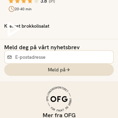
3.8
(
31
)
20-40 min
Kremet brokkolisalat
Spill av video
Meld deg på vårt nyhetsbrev
Meld på
Mer fra OFG