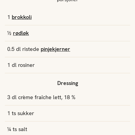
1
brokkoli
½
rødløk
0.5
dl
ristede
pinjekjerner
1
dl
rosiner
Dressing
3
dl
crème fraîche lett, 18 %
1
ts
sukker
¼
ts
salt