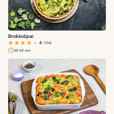
Brokkolipai
4
(
104
)
40-60 min
Brokkoli- og pastagrateng