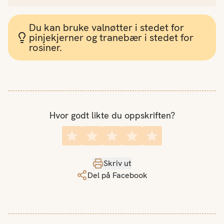
Du kan bruke valnøtter i stedet for
pinjekjerner og tranebær i stedet for
rosiner.
Hvor godt likte du oppskriften?
Skriv ut
Del på Facebook