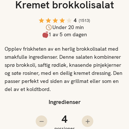
Kremet brokkolisalat
4
(
1513
)
Under 20 min
1 av 5 om dagen
Opplev friskheten av en herlig brokkolisalat med
smakfulle ingredienser. Denne salaten kombinerer
sprø brokkoli, saftig rødløk, knasende pinjekjerner
og søte rosiner, med en deilig kremet dressing. Den
passer perfekt ved siden av grillmat eller som en
del av et koldtbord.
Ingredienser
Antall porsjoner
Trekk fra en porsjon
Legg til en porsjo
porsjoner