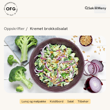
Søk
Meny
Oppskrifter
Kremet brokkolisalat
Lunsj og matpakke
Koldtbord
Salat
Tilbehør