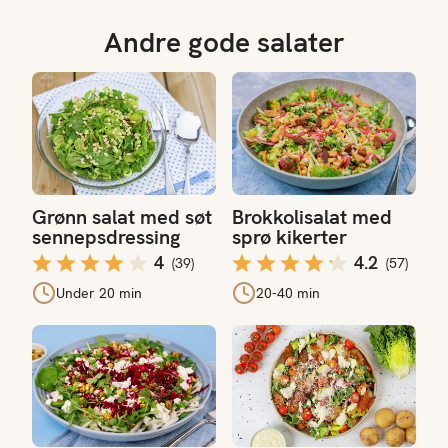
Andre gode salater
Grønn salat med søt sennepsdressing
Brokkolisalat med sprø kiker
Grønn salat med søt
Brokkolisalat med
sennepsdressing
sprø kikerter
4
4.2
(
39
)
(
57
)
Under 20 min
20-40 min
Rødbetsalat med fennikel og fetaost
Cæsarsalat med nypotet