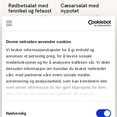
Rødbetsalat med
Cæsarsalat med
fennikel og fetaost
nypotet
4.9
4.2
(
18
)
(
22
)
Under 20 min
40-60 min
Halloumisalat med jordbær og pestodressing
Varm gulrotsalat med kikerte
Denne nettsiden anvender cookies
Vi bruker informasjonskapsler for å gi innhold og
annonser et personlig preg, for å levere sosiale
mediefunksjoner og for å analysere trafikken vår. Vi deler
dessuten informasjon om hvordan du bruker nettstedet
Halloumisalat med
Varm gulrotsalat
vårt, med partnerne våre innen sosiale medier,
jordbær og
med kikerter
pestodressing
annonsering og analysearbeid, som kan kombinere den
3.9
(
27
)
med annen informasjon du har gjort tilgjengelig for dem,
4.7
(
12
)
40-60 min
eller som de har samlet inn gjennom din bruk av
20-40 min
tjenestene deres. Du godtar automatisk vår bruk av
informasjonskapsler ved å bruke nettstedet vårt.
Samtykkevalg
Nødvendig