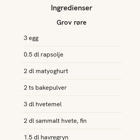
Ingredienser
Grov røre
3
egg
0.5
dl
rapsolje
2
dl
matyoghurt
2
ts
bakepulver
3
dl
hvetemel
2
dl
sammalt hvete, fin
1.5
dl
havregryn