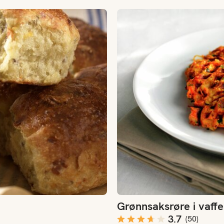
Grønnsaksrøre i vaffeljern
Grønnsaksrøre i vaffe
3.7
(
50
)