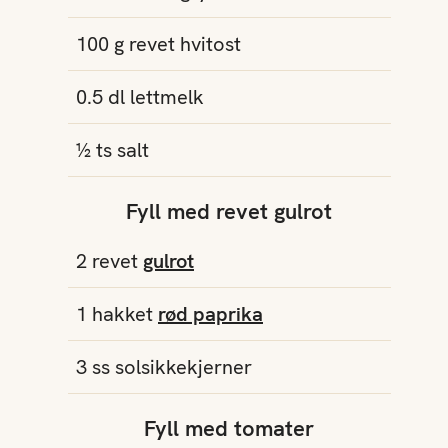
100
g
revet
hvitost
0.5
dl
lettmelk
½
ts
salt
Fyll med revet gulrot
2
revet
gulrot
1
hakket
rød paprika
3
ss
solsikkekjerner
Fyll med tomater