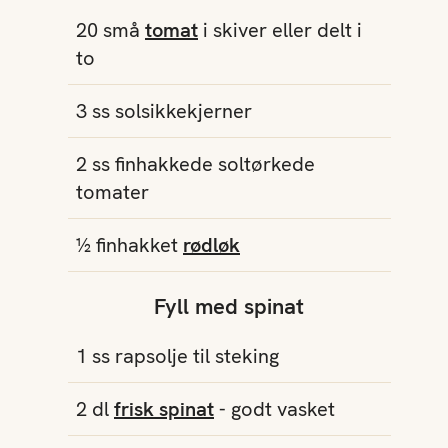
20
små
tomat
i skiver eller delt i
to
3
ss
solsikkekjerner
2
ss
finhakkede
soltørkede
tomater
½
finhakket
rødløk
Fyll med spinat
1
ss
rapsolje
til steking
2
dl
frisk spinat
- godt vasket