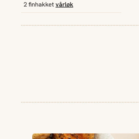
2
finhakket
vårløk
Grove rundstykker med gulrot