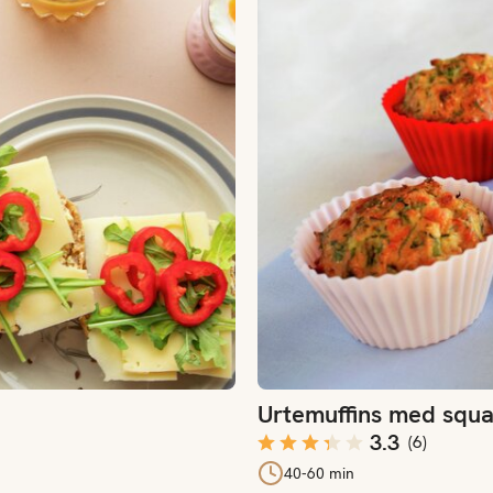
Urtemuffins med squ
3.3
(
6
)
40-60 min