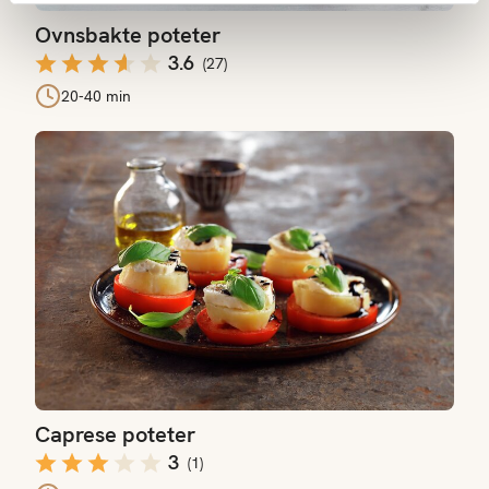
Ovnsbakte poteter
3.6
(
27
)
20-40 min
Caprese poteter
Caprese poteter
3
(
1
)