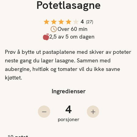
Potetlasagne
4
(
27
)
Over 60 min
2,5 av 5 om dagen
Prøv å bytte ut pastaplatene med skiver av poteter
neste gang du lager lasagne. Sammen med
aubergine, hvitløk og tomater vil du ikke savne
kjøttet.
Ingredienser
Antall porsjoner
Trekk fra en porsjon
Legg til en porsjo
porsjoner