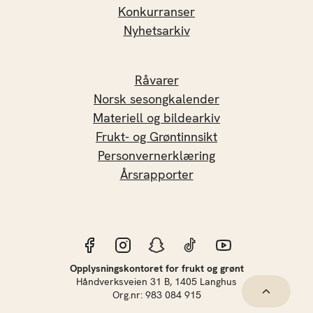
Konkurranser
Nyhetsarkiv
Råvarer
Norsk sesongkalender
Materiell og bildearkiv
Frukt- og Grøntinnsikt
Personvernerklæring
Årsrapporter
Opplysningskontoret for frukt og grønt
Håndverksveien 31 B, 1405 Langhus
Hopp til 
Org.nr: 983 084 915