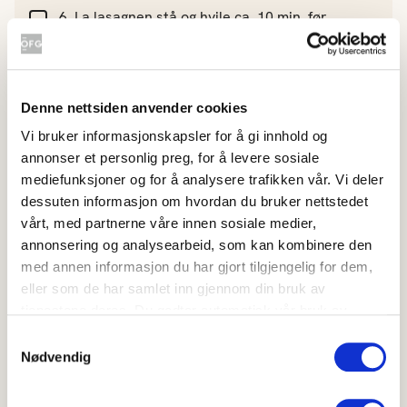
La lasagnen stå og hvile ca. 10 min. før
servering så den får satt seg.
Server en deilig grønn salat til.
Denne nettsiden anvender cookies
Vi bruker informasjonskapsler for å gi innhold og
annonser et personlig preg, for å levere sosiale
Ønsker du en magrere variant, kan du
mediefunksjoner og for å analysere trafikken vår. Vi deler
brune aubergineskivene i en tørr
panne.
dessuten informasjon om hvordan du bruker nettstedet
vårt, med partnerne våre innen sosiale medier,
annonsering og analysearbeid, som kan kombinere den
med annen informasjon du har gjort tilgjengelig for dem,
eller som de har samlet inn gjennom din bruk av
tjenestene deres. Du godtar automatisk vår bruk av
Hvor godt likte du oppskriften?
informasjonskapsler ved å bruke nettstedet vårt.
Samtykkevalg
Nødvendig