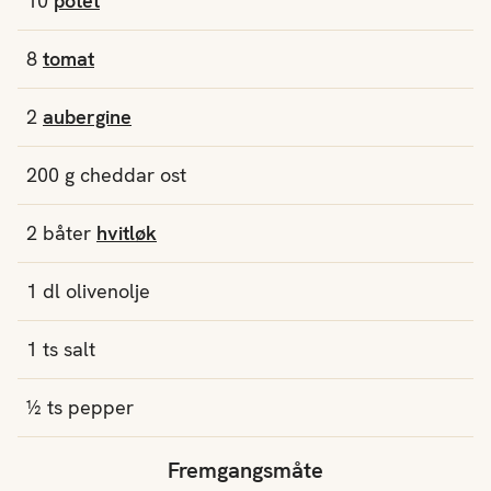
10
potet
8
tomat
2
aubergine
200
g
cheddar ost
2
båter
hvitløk
1
dl
olivenolje
1
ts
salt
½
ts
pepper
Fremgangsmåte