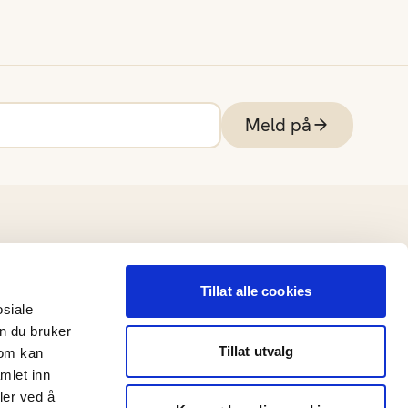
Meld på
Tillat alle cookies
osiale
n du bruker
Tillat utvalg
som kan
mlet inn
ler ved å