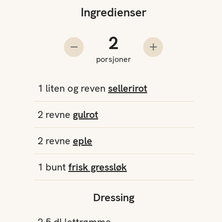
Ingredienser
Antall porsjoner
Trekk fra en porsjon
Legg til en pors
porsjoner
1
liten og reven
sellerirot
2
revne
gulrot
2
revne
eple
1
bunt
frisk gressløk
Dressing