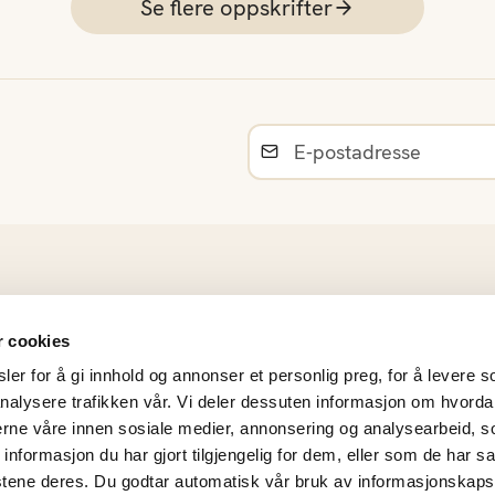
Se flere oppskrifter
Råvarer
r cookies
Norsk sesongkalender
er for å gi innhold og annonser et personlig preg, for å levere s
Materiell og bildearkiv
nalysere trafikken vår. Vi deler dessuten informasjon om hvorda
Frukt- og Grøntinnsikt
nerne våre innen sosiale medier, annonsering og analysearbeid, 
Personvernerklæring
formasjon du har gjort tilgjengelig for dem, eller som de har sa
Årsrapporter
stene deres. Du godtar automatisk vår bruk av informasjonskaps