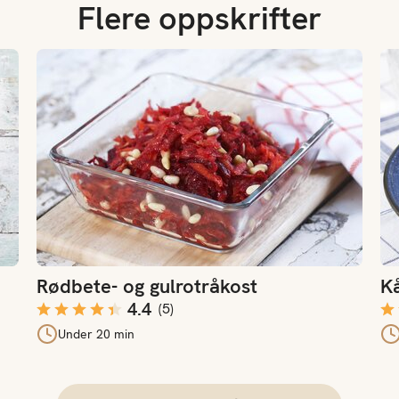
Flere oppskrifter
Rødbete- og gulrotråkost
Kål
Rødbete- og gulrotråkost
Kå
4.4
(
5
)
Under 20 min