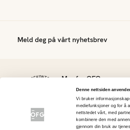
Meld deg på vårt nyhetsbrev
Mer fra OFG
Kontakt oss
Denne nettsiden anvende
Barnehage
Vi bruker informasjonskapsl
Grøntløftet
mediefunksjoner og for å a
Konkurranser
nettstedet vårt, med part
Nyhetsarkiv
kombinere den med annen in
gjennom din bruk av tjene