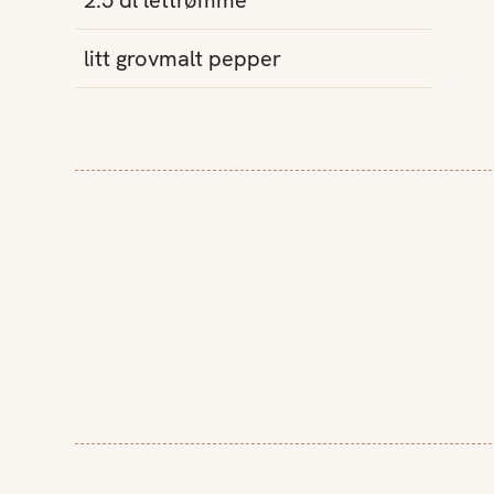
2.5
dl
lettrømme
litt grovmalt pepper