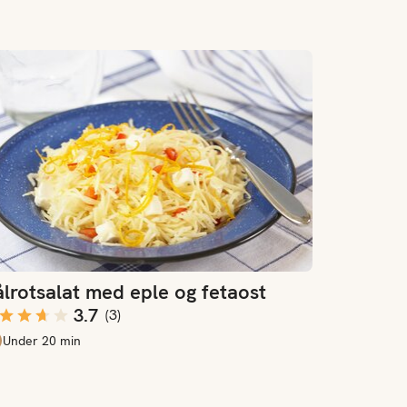
rotsalat med eple og fetaost
lrotsalat med eple og fetaost
3.7
(
3
)
Under 20 min