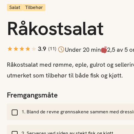
Salat
Tilbehør
Råkostsalat
jon
3.9
(
11
)
Under 20 min
2,5 av 5 
Råkostsalat med rømme, eple, gulrot og selleriro
utmerket som tilbehør til både fisk og kjøtt.
Fremgangsmåte
Bland de revne grønnsakene sammen med dressing
Serveres ved siden av stekt fisk og kjøtt.