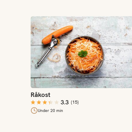
Råkost
Råkost
3.3
(
15
)
Under 20 min