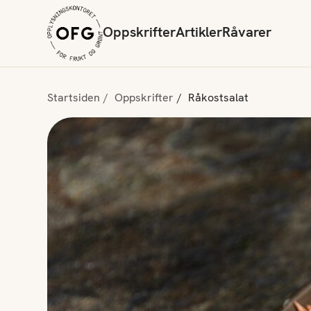
Oppskrifter
Artikler
Råvarer
Startsiden
Oppskrifter
Råkostsalat