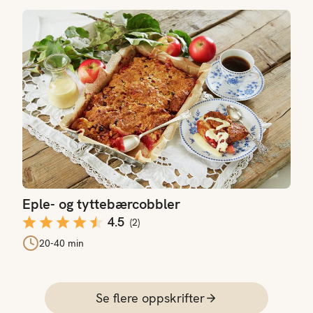
Eple- og tyttebærcobbler
Eple- og tyttebærcobbler
4.5
(
2
)
20-40 min
Se flere oppskrifter