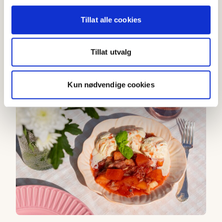
Tillat alle cookies
Eple-donuts
Tillat utvalg
4.3
(
12
)
20-40 min
Kun nødvendige cookies
Grillet eple- og rabarbrakompott