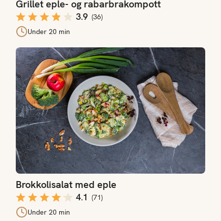
Grillet eple- og rabarbrakompott
3.9
(
36
)
Under 20 min
Brokkolisalat med eple
Brokkolisalat med eple
4.1
(
71
)
Under 20 min