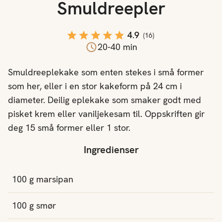
Smuldreepler
4.9
(
16
)
20-40 min
Smuldreeplekake som enten stekes i små former
som her, eller i en stor kakeform på 24 cm i
diameter. Deilig eplekake som smaker godt med
pisket krem eller vaniljekesam til. Oppskriften gir
deg 15 små former eller 1 stor.
Ingredienser
100
g
marsipan
100
g
smør