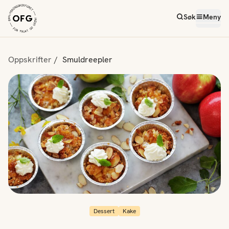
Søk
Meny
Oppskrifter
Smuldreepler
Dessert
Kake