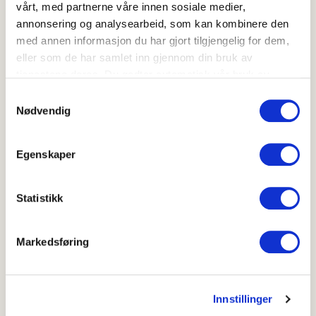
vårt, med partnerne våre innen sosiale medier,
annonsering og analysearbeid, som kan kombinere den
med annen informasjon du har gjort tilgjengelig for dem,
Skriv ut
eller som de har samlet inn gjennom din bruk av
Del på Facebook
tjenestene deres. Du godtar automatisk vår bruk av
informasjonskapsler ved å bruke nettstedet vårt.
Samtykkevalg
Nødvendig
Egenskaper
Flere oppskrifter
Eple-donuts
Statistikk
Markedsføring
Innstillinger