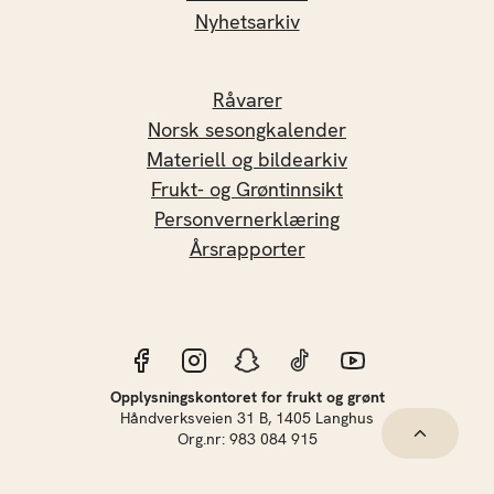
Nyhetsarkiv
Råvarer
Norsk sesongkalender
Materiell og bildearkiv
Frukt- og Grøntinnsikt
Personvernerklæring
Årsrapporter
Opplysningskontoret for frukt og grønt
Håndverksveien 31 B, 1405 Langhus
Hopp til 
Org.nr: 983 084 915