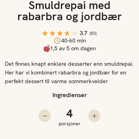
Smuldrepai med
rabarbra og jordbær
3.7
(
83
)
40-60 min
1,5 av 5 om dagen
Det finnes knapt enklere desserter enn smuldrepai.
Her har vi kombinert rabarbra og jordbær for en
perfekt dessert til varme sommerkvelder
Ingredienser
Antall porsjoner
Trekk fra en porsjon
Legg til en porsjo
porsjoner