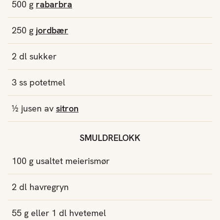
500
g
rabarbra
250
g
jordbær
2
dl
sukker
3
ss
potetmel
½
jusen av
sitron
SMULDRELOKK
100
g
usaltet meierismør
2
dl
havregryn
55
g
eller 1 dl
hvetemel