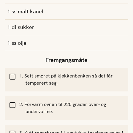
1
ss
malt kanel
1
dl
sukker
1
ss
olje
Fremgangsmåte
Sett smøret på kjøkkenbenken så det får
temperert seg.
Forvarm ovnen til 220 grader over- og
undervarme.
Kutt rabarbraen i 1 cm tykke terninger og ha i