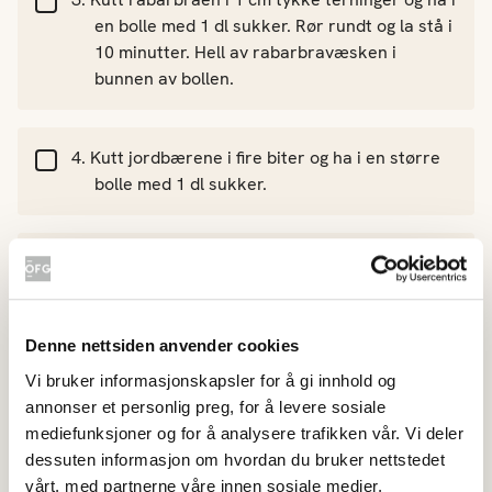
en bolle med 1 dl sukker. Rør rundt og la stå i
10 minutter. Hell av rabarbravæsken i
bunnen av bollen.
Kutt jordbærene i fire biter og ha i en større
bolle med 1 dl sukker.
Ha rabrabraen oppi bollen med jordbær og
rør inn potetmel, sitron og kanel.
Denne nettsiden anvender cookies
Bland smuldre-ingrediensene i en egen bolle
Vi bruker informasjonskapsler for å gi innhold og
med hendende. Eventuelt kan du bruke en
annonser et personlig preg, for å levere sosiale
blender.
mediefunksjoner og for å analysere trafikken vår. Vi deler
dessuten informasjon om hvordan du bruker nettstedet
vårt, med partnerne våre innen sosiale medier,