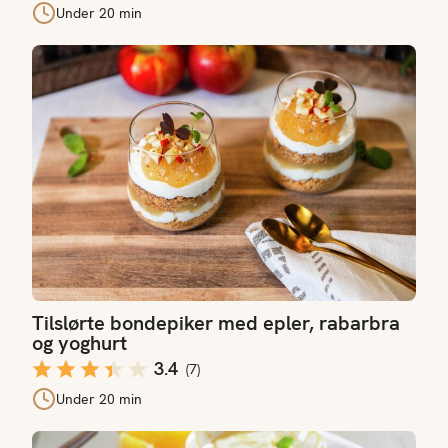
Under 20 min
Tilslørte bondepiker med epler, rabarbra og yoghurt
Tilslørte bondepiker med epler, rabarbra
og yoghurt
3.4
(
7
)
Under 20 min
Appelsindessert med dadler og valnøtter