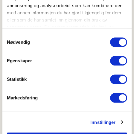
Ha jordbær og rabarbra-blandingen i en form.
annonsering og analysearbeid, som kan kombinere den
med annen informasjon du har gjort tilgjengelig for dem,
eller som de har samlet inn gjennom din bruk av
Topp med smuldre-blandingen.
tjenestene deres. Du godtar automatisk vår bruk av
informasjonskapsler ved å bruke nettstedet vårt.
Samtykkevalg
Nødvendig
Sett i ovnen og bak i 30 minutter.
Egenskaper
Statistikk
Hvor godt likte du oppskriften?
Markedsføring
Skriv ut
Del på Facebook
Innstillinger