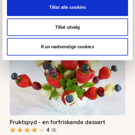
Tillat alle cookies
Flere desserter
Tillat utvalg
Fruktspyd - en forfriskende dessert
Kun nødvendige cookies
Fruktspyd - en forfriskende dessert
4
(
5
)