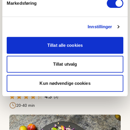
Markedsføring
Lun salat med grillet pære, rød spisskål og chèvre
Innstillinger
Tillat alle cookies
Tillat utvalg
Lun salat med grillet pære, rød spisskål og
Kun nødvendige cookies
chèvre
4.3
(
3
)
20-40 min
Plommesalat med sesongens beste grønnsaker