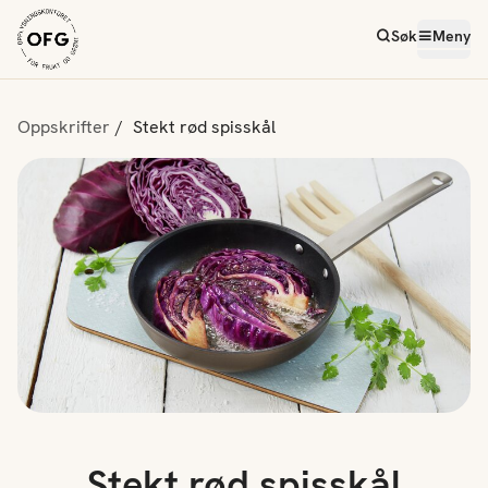
Søk
Meny
Oppskrifter
Stekt rød spisskål
Stekt rød spisskål