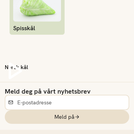
Spisskål
Norsk kål
Spill av video
Meld deg på vårt nyhetsbrev
Meld på