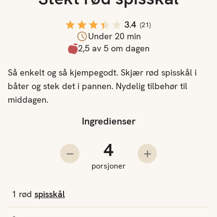
3.4
(
21
)
Under 20 min
2,5 av 5 om dagen
Så enkelt og så kjempegodt. Skjær rød spisskål i
båter og stek det i pannen. Nydelig tilbehør til
middagen.
Ingredienser
Antall porsjoner
Trekk fra en porsjon
Legg til en porsjo
porsjoner
1
rød
spisskål