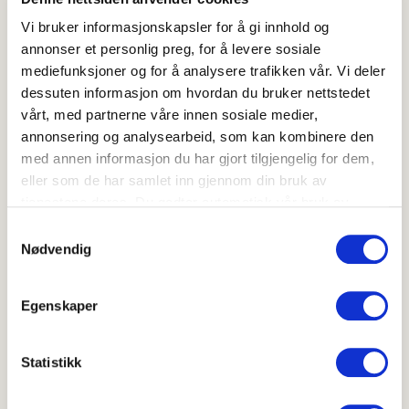
Vi bruker informasjonskapsler for å gi innhold og
Flere oppskrifter med spisskål
annonser et personlig preg, for å levere sosiale
mediefunksjoner og for å analysere trafikken vår. Vi deler
Wok med rød spisskål
dessuten informasjon om hvordan du bruker nettstedet
vårt, med partnerne våre innen sosiale medier,
annonsering og analysearbeid, som kan kombinere den
med annen informasjon du har gjort tilgjengelig for dem,
eller som de har samlet inn gjennom din bruk av
tjenestene deres. Du godtar automatisk vår bruk av
informasjonskapsler ved å bruke nettstedet vårt.
Samtykkevalg
Nødvendig
Egenskaper
Wok med rød spisskål
4.3
(
3
)
Statistikk
20-40 min