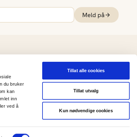
Meld på
Tillat alle cookies
osiale
n du bruker
Tillat utvalg
som kan
mlet inn
ler ved å
Kun nødvendige cookies
Hopp til