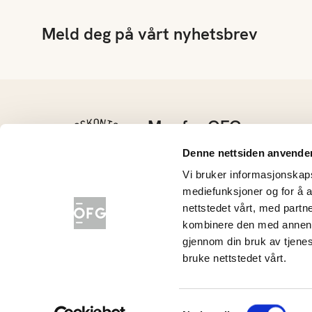
Meld deg på vårt nyhetsbrev
Mer fra OFG
Kontakt oss
Denne nettsiden anvende
Barnehage
Vi bruker informasjonskapsl
Grøntløftet
mediefunksjoner og for å a
Konkurranser
nettstedet vårt, med part
Nyhetsarkiv
kombinere den med annen in
gjennom din bruk av tjene
Opplysningskontoret for frukt og grønt
bruke nettstedet vårt.
Håndverksveien 31 B, 1405 Langhus
Org.nr: 983 084 915
Samtykkevalg