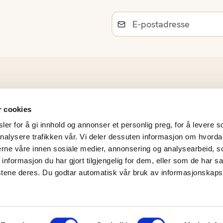
Råvarer
r cookies
Norsk sesongkalender
er for å gi innhold og annonser et personlig preg, for å levere s
Materiell og bildearkiv
nalysere trafikken vår. Vi deler dessuten informasjon om hvorda
Frukt- og Grøntinnsikt
nerne våre innen sosiale medier, annonsering og analysearbeid, 
Personvernerklæring
formasjon du har gjort tilgjengelig for dem, eller som de har sa
Årsrapporter
stene deres. Du godtar automatisk vår bruk av informasjonskaps