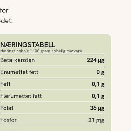
for
odet.
NÆRINGSTABELL
Næringsinnhold i 100 gram spiselig matvare
Beta-karoten
224
µg
Enumettet fett
0
g
Fett
0,1
g
Flerumettet fett
0,1
g
Folat
36
µg
Fosfor
21
mg