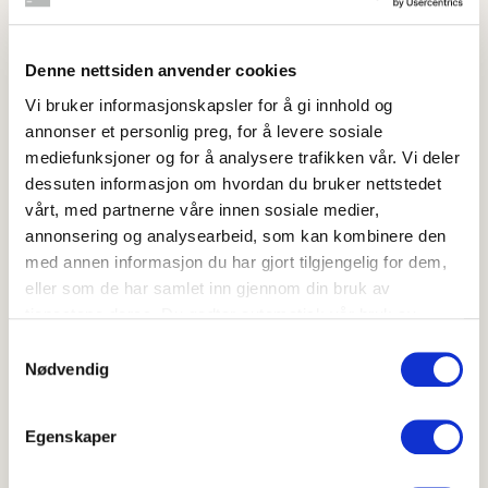
retter. Spirene passer ypperlig til wok, fordi de beholder
sin fine sprø konsistens. De andre spirene passer ikke til
oppvarming da de mister sin konsistens.
Denne nettsiden anvender cookies
Egenskaper
Vi bruker informasjonskapsler for å gi innhold og
annonser et personlig preg, for å levere sosiale
Bønnespirer er en kilde til kostfiber som er gunstig for
mediefunksjoner og for å analysere trafikken vår. Vi deler
fordøyelsen. Bønnespirer er også en kilde til folat og
dessuten informasjon om hvordan du bruker nettstedet
vitamin C. Folat bidrar til å redusere tretthet og
vårt, med partnerne våre innen sosiale medier,
utmattelse, mens vitamin C styrker immunsystemet og
annonsering og analysearbeid, som kan kombinere den
øker opptaket av jern fra andre matvarer.
med annen informasjon du har gjort tilgjengelig for dem,
Egenskapene gjelder ved inntak av minst 100 g vare.
eller som de har samlet inn gjennom din bruk av
tjenestene deres. Du godtar automatisk vår bruk av
Kvalitetskrav
informasjonskapsler ved å bruke nettstedet vårt.
Samtykkevalg
Spirer skal være spenstige og saftspente, de skal ikke
Nødvendig
være visne eller for langt utviklet. Mugg og råte skal ikke
forekomme.
Egenskaper
Lagring