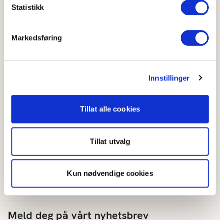
0 - 2°C
Statistikk
Spirer må oppbevares kjølig og fuktig, og selges derfor
Markedsføring
helst ferdigpakket i plastbeger eller pose.
Norsk
Spirer
Innstillinger
Engelsk
Sprouts, Sprouted seeds
Tysk
Sprossen
Tillat alle cookies
Fransk
Germes
Tillat utvalg
Spansk
Brotes
Italiensk
Germogli
Kun nødvendige cookies
Meld deg på vårt nyhetsbrev