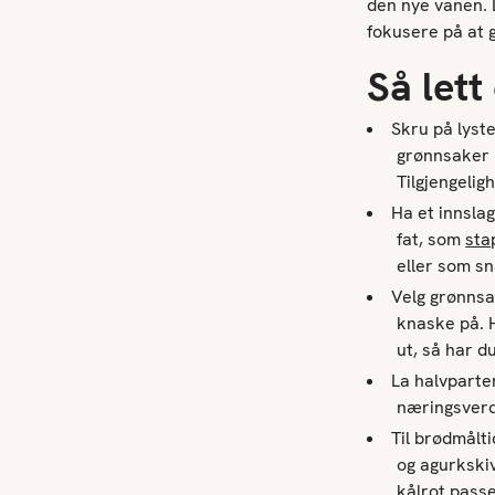
den nye vanen. 
fokusere på at g
S
å
lett
Skru på lyste
grønnsaker i
Tilgjengelig
Ha et innsla
fat, som
sta
eller som s
Velg grønnsa
knaske på. H
ut, så har du
La halvparte
næringsverdi
Til brødmålt
og agurkskiv
kålrot passe