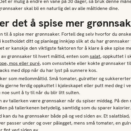
Det er mulig å endre en vane på 30 dager, så bruk denne mån
rønnsaker skal bli en naturlig del av alle måltidene dine.
er det
å
spise mer gr
ø
nnsak
n til å spise mer grønnsaker. Fortell deg selv hvorfor du ønsk
 kostholdet ditt og planlegg innkjøp slik at du har grønnsaker t
het er kanskje den viktigste faktoren for å klare å øke spise me
g av grønnsaker til hvert måltid, enten som
salat
, oppkuttet i s
ppe, mos eller puré
, som ovnsstekte eller kokte grønnsaker ti
nacks med dipp når du har lyst på sunnere kos.
ker som mellommåltid. Små tomater, gulrøtter og sukkererter 
a gjerne ferdig oppkuttet i kjøleskapet eller putt med deg i v
 noe sunt å ty til når du blir litt sulten.
n av tallerken være grønnsaker når du spiser middag. På den
en på tallerkenen betydelig, samtidig som du sparer kalorier.
id kan du ha grønnsaker både på og ved siden av. Et salatblad,
er passer under og over pålegget, mens små tomater, en gulro
r fint ved siden av.