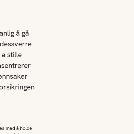
anlig å gå
 dessverre
å stille
onsentrerer
rønnsaker
forsikringen
kes med å holde