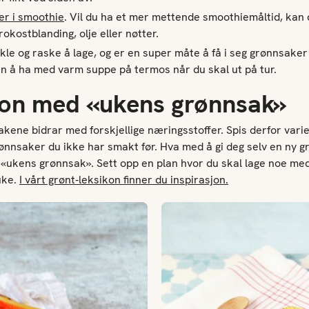
r i smoothie
. Vil du ha et mer mettende smoothiemåltid, kan 
rokostblanding, olje eller nøtter.
kle og raske å lage, og er en super måte å få i seg grønnsake
nn å ha med varm suppe på termos når du skal ut på tur.
jon med «ukens grønnsak»
akene bidrar med forskjellige næringsstoffer. Spis derfor vari
rønnsaker du ikke har smakt før. Hva med å gi deg selv en ny 
«ukens grønnsak». Sett opp en plan hvor du skal lage noe me
uke.
I vårt grønt-leksikon finner du inspirasjon.
Chili sin carne