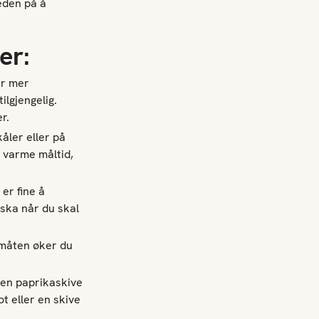
eden på å
er
:
er mer
ilgjengelig.
r.
kåler eller på
l varme måltid,
er fine å
eska når du skal
 måten øker du
 en paprikaskive
t eller en skive