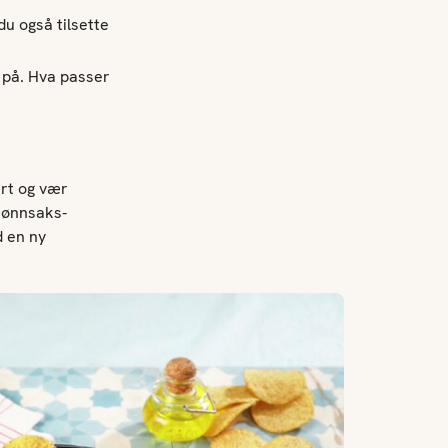
du også tilsette
r på. Hva passer
ert og vær
grønnsaks-
d en ny