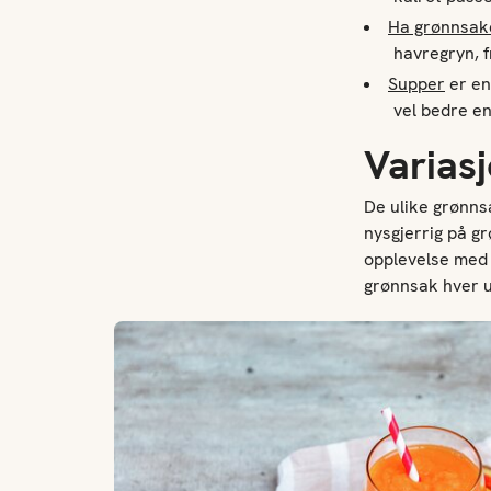
Ha grønnsake
havregryn, f
Supper
er en
vel bedre e
Varias
De ulike grønns
nysgjerrig på g
opplevelse med 
grønnsak hver 
Smoothie med mango og gulrot