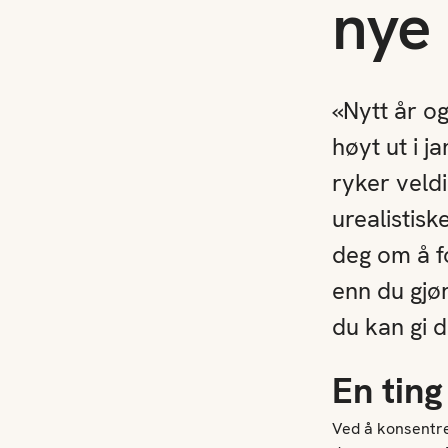
nye 
«Nytt år og
høyt ut i 
ryker veldi
urealistisk
deg om å f
enn du gjør
du kan gi d
En tin
Ved å konsentre