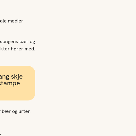
iale medier
sesongens bær og
rukter hører med.
ang skje
å stampe
 bær og urter.
.
s