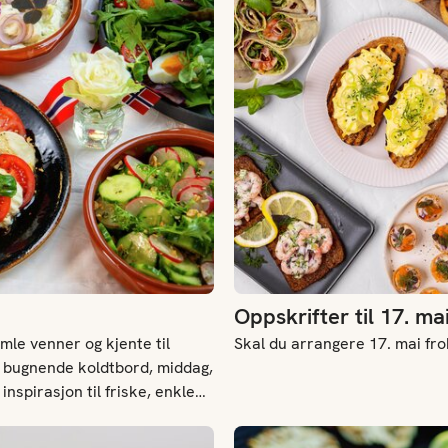
Oppskrifter til 17. ma
mle venner og kjente til
Skal du arrangere 17. mai frok
 et bugnende koldtbord, middag,
nspirasjon til friske, enkle
ngen, enten du inviterer
Grønt på grillen
t lite bidrag selv.