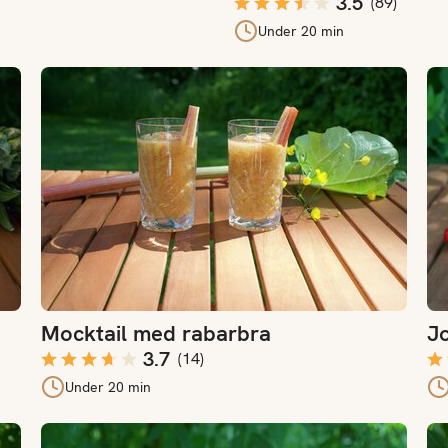
3.5
(
89
)
Under 20 min
Mocktail med rabarbra
Jo
Mocktail med rabarbra
Jo
3.7
(
14
)
Under 20 min
Moskow mule mocktail
Bl