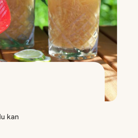
s
du kan