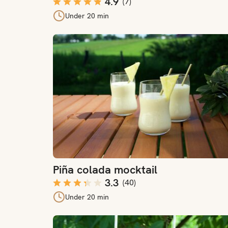
4.9
(
7
)
Under 20 min
Piña colada mocktail
Piña colada mocktail
3.3
(
40
)
Under 20 min
Melon daiquiri mocktail