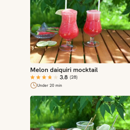
Melon daiquiri mocktail
3.8
(
28
)
Under 20 min
Mojito virgin