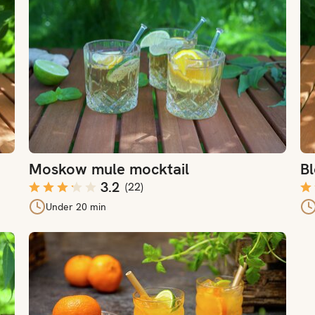
Moskow mule mocktail
B
3.2
(
22
)
Under 20 min
Klementin mocktail