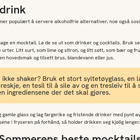
 drink
 mer populært å servere alkoholfrie alternativer, noe også sos
 lage en mocktail. La de se ut som drinker og cocktails. Bruk 
e urter. Litt surt, som lime og sitron, og litt søtt, som bær og f
en hovedsmak og tilsett brus, blandevann eller jus.
 ikke shaker? Bruk et stort syltetøyglass, en l
eskje, en tesil til å sile av og en tresleiv til 
 ingrediensene der det skal gjøres.
 gamle glass og lag fargerike og fristende drinker med pynt av
sene i fryseren på forhånd, så holder drikken seg kjølig lenger
Sommerens beste mocktail