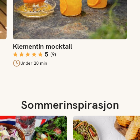
Klementin mocktail
5
(
9
)
Under 20 min
Sommerinspirasjon
Oppskrifter til 17. mai-frokos