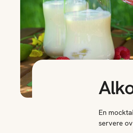
Alko
En mocktail
servere ove