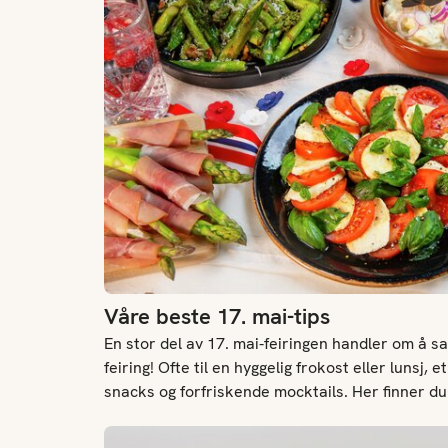
Våre beste 17. mai-tips
En stor del av 17. mai-feiringen handler om å sa
feiring! Ofte til en hyggelig frokost eller lunsj,
snacks og forfriskende mocktails. Her finner du i
og smakfulle retter som passer perfekt til feiri
Kaker og desserter til 17. mai
gjester selv, eller er invitert bort og vil ha med e