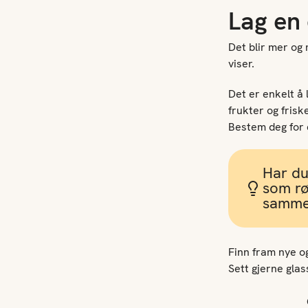
Lag en
Det blir mer og
viser.
Det er enkelt å
frukter og frisk
Bestem deg for 
Har du
som rør
sammen
Finn fram nye og
Sett gjerne glas