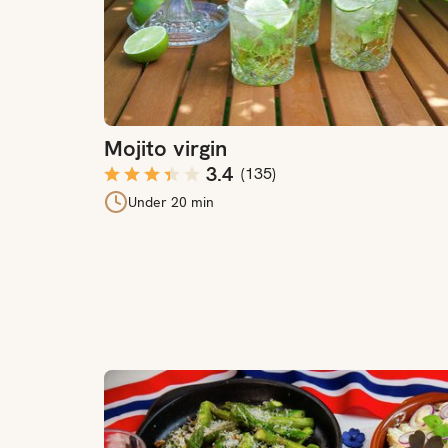
Mojito virgin
3.4
(
135
)
Under 20 min
Våre beste 17. mai-tips