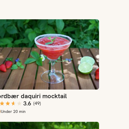
rdbær daquiri mocktail
rdbær daquiri mocktail
3.6
(
49
)
Under 20 min
oody Mary mocktail