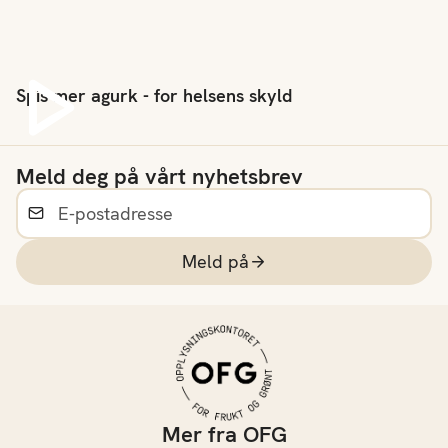
lage en rask salat, en
men hva inneholder
sunn snack eller friske
egentlig agurken? Hvilke
tilbehør til middagen, er
vitaminer gir den, og
agurk et perfekt valg.
hvordan kan den bidra i
Spis mer agurk - for helsens skyld
Her finner du inspirasjon,
Spill av video
et sunt kosthold?
oppskrifter og gode tips
som gjør det enkelt å
bruke mer agurk i
Meld deg på vårt nyhetsbrev
hverdagen.
Meld på
Mer fra OFG