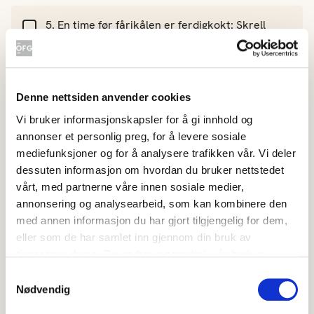
En time før fårikålen er ferdigkokt: Skrell
kålroten og del den i tommeltykke terninger.
Ha kålroten oppi gryta.
Denne nettsiden anvender cookies
Servér med kokte poteter og gjerne litt friske
Vi bruker informasjonskapsler for å gi innhold og
urter på toppen.
annonser et personlig preg, for å levere sosiale
mediefunksjoner og for å analysere trafikken vår. Vi deler
dessuten informasjon om hvordan du bruker nettstedet
vårt, med partnerne våre innen sosiale medier,
annonsering og analysearbeid, som kan kombinere den
med annen informasjon du har gjort tilgjengelig for dem,
eller som de har samlet inn gjennom din bruk av
tjenestene deres. Du godtar automatisk vår bruk av
informasjonskapsler ved å bruke nettstedet vårt.
Samtykkevalg
Hvor godt likte du oppskriften?
Nødvendig