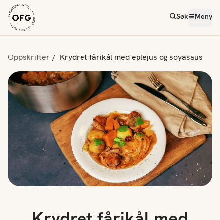
Søk
Meny
Oppskrifter
Krydret fårikål med eplejus og soyasaus
Krydret fårikål med