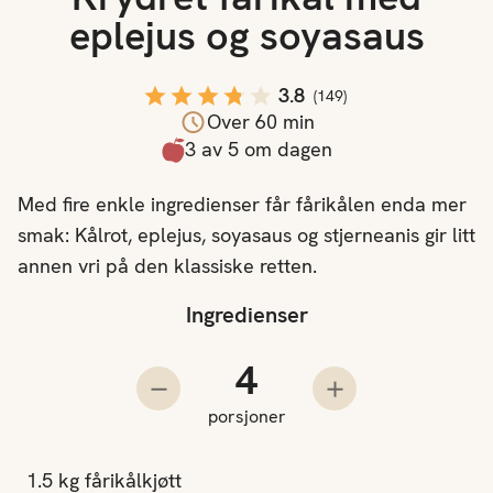
eplejus og soyasaus
3.8
(
149
)
Over 60 min
3 av 5 om dagen
Med fire enkle ingredienser får fårikålen enda mer
smak: Kålrot, eplejus, soyasaus og stjerneanis gir litt
annen vri på den klassiske retten.
Ingredienser
Antall porsjoner
Trekk fra en porsjon
Legg til en porsjo
porsjoner
1.5
kg
fårikålkjøtt