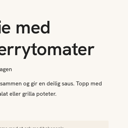
olie med
errytomater
dagen
es sammen og gir en deilig saus. Topp med
at eller grilla poteter.