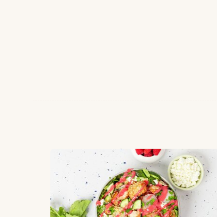
Grilled salmon bowl med bringebærdressing