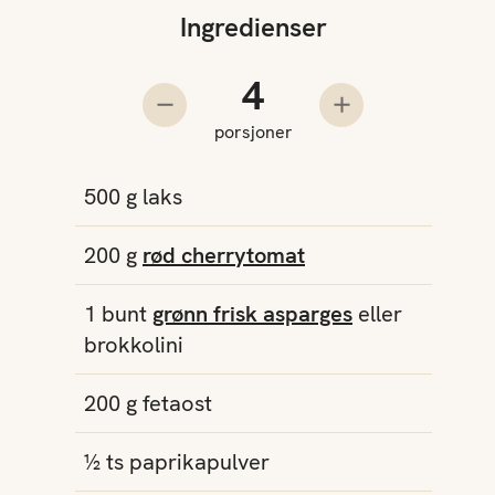
Ingredienser
Antall porsjoner
Trekk fra en porsjon
Legg til en pors
porsjoner
500
g
laks
200
g
rød cherrytomat
1
bunt
grønn frisk asparges
eller
brokkolini
200
g
fetaost
½
ts
paprikapulver