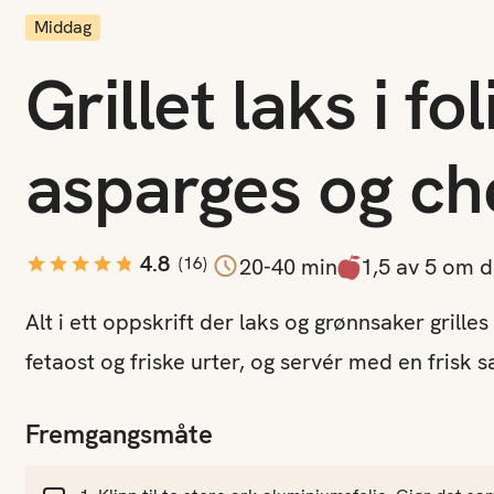
Middag
Grillet laks i f
jon
asparges og ch
4.8
(
16
)
20-40 min
1,5 av 5 om 
Alt i ett oppskrift der laks og grønnsaker grill
fetaost og friske urter, og servér med en frisk sal
Fremgangsmåte