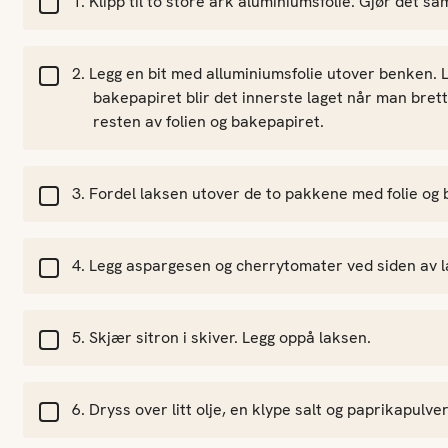
Klipp til to store ark aluminiumsfolie. Gjør det 
Legg en bit med alluminiumsfolie utover benken. 
bakepapiret blir det innerste laget når man br
resten av folien og bakepapiret.
Fordel laksen utover de to pakkene med folie og 
Legg aspargesen og cherrytomater ved siden av l
Skjær sitron i skiver. Legg oppå laksen.
Dryss over litt olje, en klype salt og paprikapulver