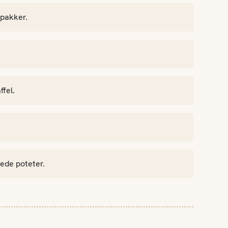
 pakker.
ffel.
lede poteter.