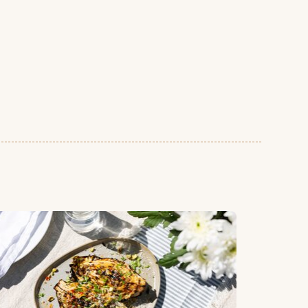
llet nykål med asiatisk glaze