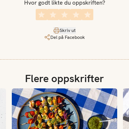
Hvor godt likte du oppskriften?
Skriv ut
Del på Facebook
Flere oppskrifter
Grillspyd med gnocchi, kylling og pesto
Gri