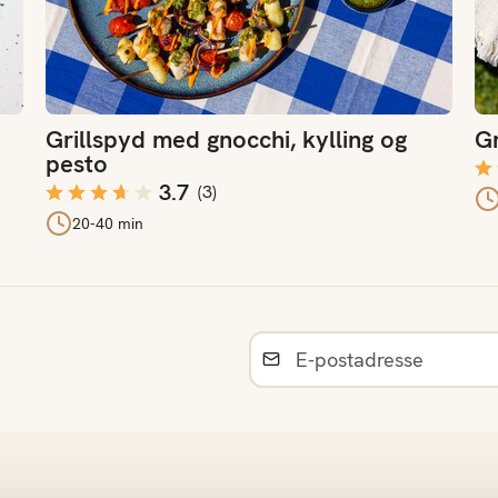
Grillspyd med gnocchi, kylling og
Gr
pesto
3.7
(
3
)
20-40 min