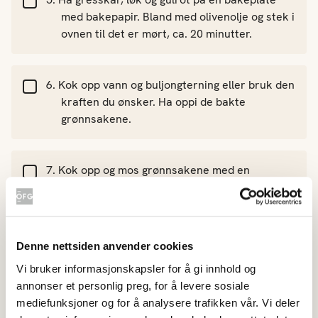
med bakepapir. Bland med olivenolje og stek i
ovnen til det er mørt, ca. 20 minutter.
Kok opp vann og buljongterning eller bruk den
kraften du ønsker. Ha oppi de bakte
grønnsakene.
Kok opp og mos grønnsakene med en
stavmikser.
Tilsett matfløte, litt flytende honning og en
Denne nettsiden anvender cookies
skvett med hvitvin.
Vi bruker informasjonskapsler for å gi innhold og
annonser et personlig preg, for å levere sosiale
mediefunksjoner og for å analysere trafikken vår. Vi deler
Kok opp igjen, og smak til. Synes du suppen er