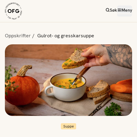
Søk
Meny
Oppskrifter
Gulrot- og gresskarsuppe
Suppe