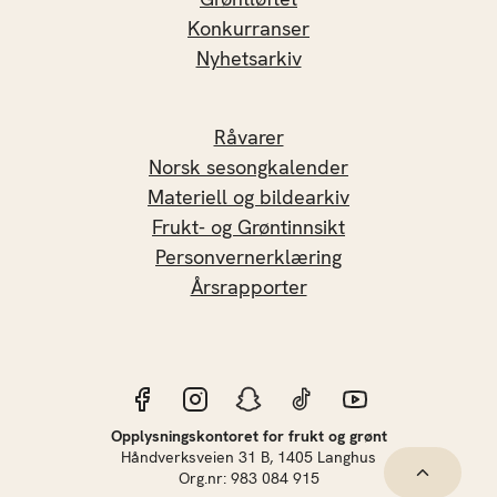
Konkurranser
Nyhetsarkiv
Råvarer
Norsk sesongkalender
Materiell og bildearkiv
Frukt- og Grøntinnsikt
Personvernerklæring
Årsrapporter
Opplysningskontoret for frukt og grønt
Håndverksveien 31 B, 1405 Langhus
Hopp til 
Org.nr: 983 084 915