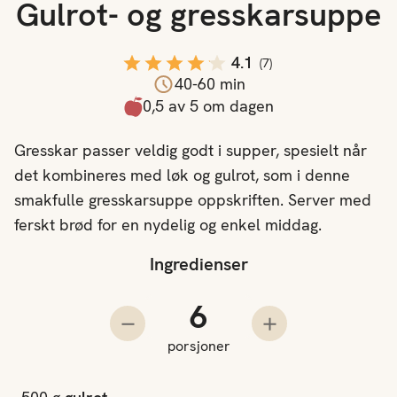
Gulrot- og gresskarsuppe
4.1
(
7
)
40-60 min
0,5 av 5 om dagen
Gresskar passer veldig godt i supper, spesielt når
det kombineres med løk og gulrot, som i denne
smakfulle gresskarsuppe oppskriften. Server med
ferskt brød for en nydelig og enkel middag.
Ingredienser
Antall porsjoner
Trekk fra en porsjon
Legg til en porsjo
porsjoner