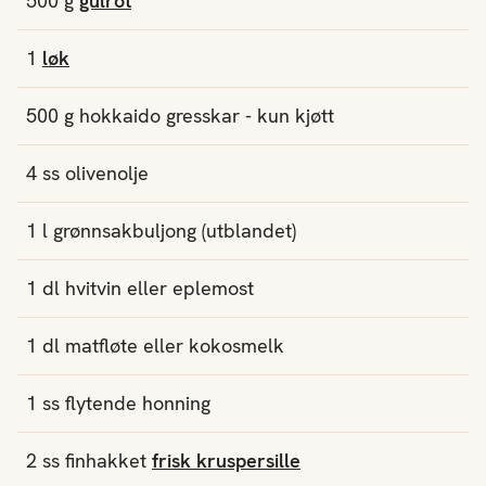
500
g
gulrot
1
løk
500
g
hokkaido gresskar
- kun kjøtt
4
ss
olivenolje
1
l
grønnsakbuljong (utblandet)
1
dl
hvitvin
eller eplemost
1
dl
matfløte
eller kokosmelk
1
ss
flytende
honning
2
ss
finhakket
frisk kruspersille