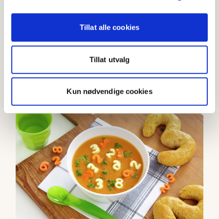
Skriv ut
Del på Facebook
Tillat alle cookies
Tillat utvalg
Flere oppskrifter
Kun nødvendige cookies
Gulrotsuppe med tall og bokstaver