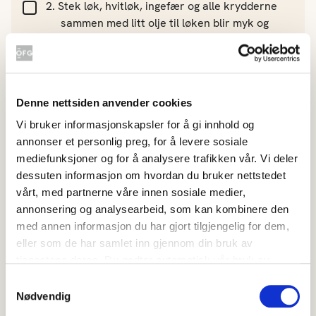
Stek løk, hvitløk, ingefær og alle krydderne
sammen med litt olje til løken blir myk og
blank i en kjele.
Tilsett to spiseskjeer med tomatpuré og rør
Denne nettsiden anvender cookies
det godt inn.
Vi bruker informasjonskapsler for å gi innhold og
annonser et personlig preg, for å levere sosiale
Hell ut vannet av kikertene og skyll de godt.
mediefunksjoner og for å analysere trafikken vår. Vi deler
dessuten informasjon om hvordan du bruker nettstedet
vårt, med partnerne våre innen sosiale medier,
Ha i potetene, kikerter, hermetiske tomater,
annonsering og analysearbeid, som kan kombinere den
vann, buljongterning og cherrytomater i
med annen informasjon du har gjort tilgjengelig for dem,
kjelen. La dette koke i minst 10 minutter med
eller som de har samlet inn gjennom din bruk av
lokk.
tjenestene deres. Du godtar automatisk vår bruk av
informasjonskapsler ved å bruke nettstedet vårt.
Samtykkevalg
Nødvendig
Ha deretter i kokosmelk, og la dette koke inn.