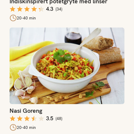
Indiskinspirert potetgryte med linser
4.3
(
34
)
20-40 min
Nasi Goreng
Nasi Goreng
3.5
(
48
)
20-40 min