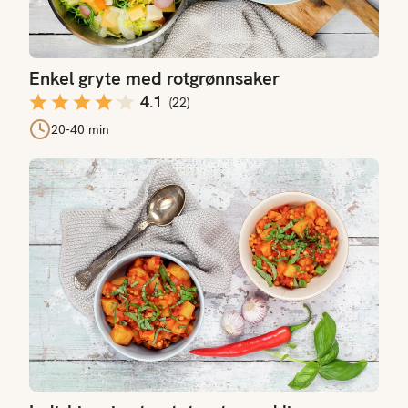
Enkel gryte med rotgrønnsaker
4.1
(
22
)
20-40 min
Indiskinspirert potetgryte med linser