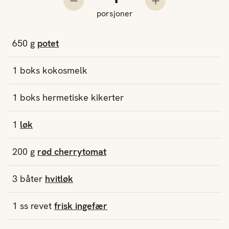
Trekk fra en porsjon
Legg til en porsjo
porsjoner
650
g
potet
1
boks
kokosmelk
1
boks
hermetiske kikerter
1
løk
200
g
rød cherrytomat
3
båter
hvitløk
1
ss
revet
frisk ingefær