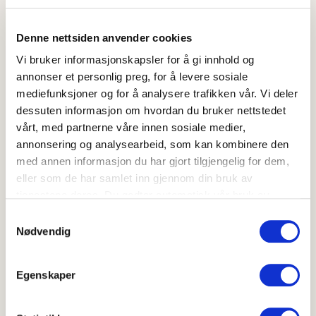
i pannen og stek kakene gylne. Snu og gjenta til alle
røstikakene er gjennomstekte.
Denne nettsiden anvender cookies
Vi bruker informasjonskapsler for å gi innhold og
Server røstikakene med hakket vårløk og seterrømme
annonser et personlig preg, for å levere sosiale
til.
mediefunksjoner og for å analysere trafikken vår. Vi deler
dessuten informasjon om hvordan du bruker nettstedet
vårt, med partnerne våre innen sosiale medier,
annonsering og analysearbeid, som kan kombinere den
med annen informasjon du har gjort tilgjengelig for dem,
Hvor godt likte du oppskriften?
eller som de har samlet inn gjennom din bruk av
tjenestene deres. Du godtar automatisk vår bruk av
informasjonskapsler ved å bruke nettstedet vårt.
Samtykkevalg
Nødvendig
Skriv ut
Del på Facebook
Egenskaper