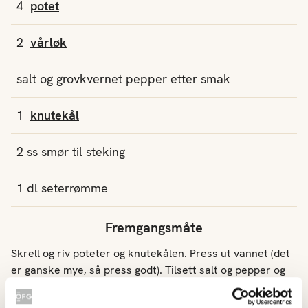
4
potet
2
vårløk
salt og grovkvernet pepper etter smak
1
knutekål
2
ss
smør
til steking
1
dl
seterrømme
Fremgangsmåte
Skrell og riv poteter og knutekålen. Press ut vannet (det
er ganske mye, så press godt). Tilsett salt og pepper og
bland godt. Ha smør i stekepannen og lag små røstikaker
- en toppen spiseskje på hver. Press blandingen godt ned