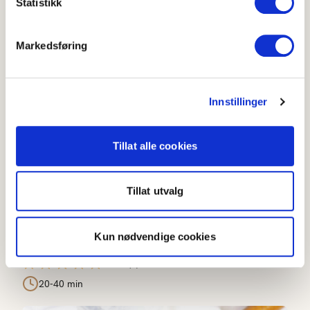
Statistikk
Flere oppskrifter
Markedsføring
Fin røsti
Innstillinger
Tillat alle cookies
Tillat utvalg
Kun nødvendige cookies
Fin røsti
4.8
(
8
)
20-40 min