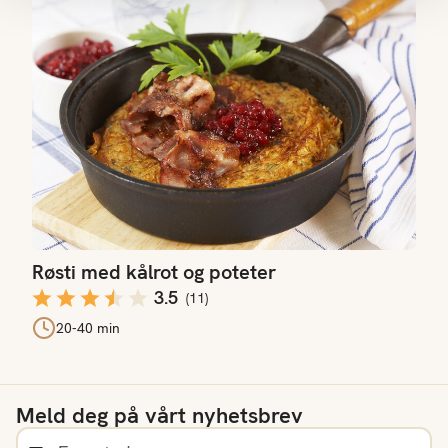
Røsti med kålrot og poteter
Røsti med kålrot og poteter
3.5
(
11
)
20-40 min
Meld deg på vårt nyhetsbrev