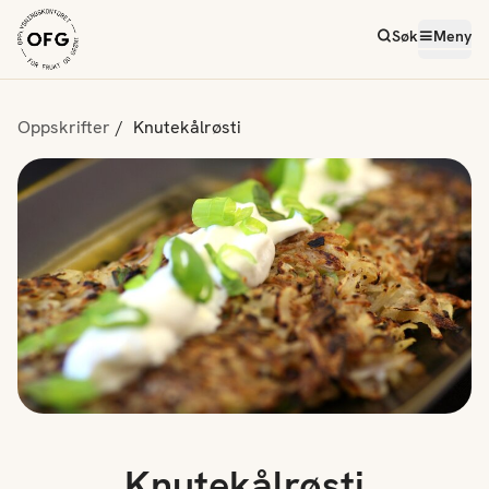
Søk
Meny
Oppskrifter
Knutekålrøsti
Knutekålrøsti