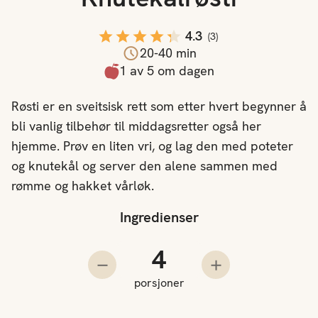
4.3
(
3
)
20-40 min
1 av 5 om dagen
Røsti er en sveitsisk rett som etter hvert begynner å
bli vanlig tilbehør til middagsretter også her
hjemme. Prøv en liten vri, og lag den med poteter
og knutekål og server den alene sammen med
rømme og hakket vårløk.
Ingredienser
Antall porsjoner
Trekk fra en porsjon
Legg til en porsjo
porsjoner