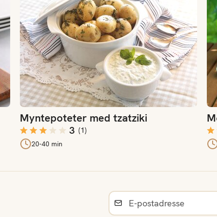
Myntepoteter med tzatziki
Mo
3
(
1
)
20-40 min