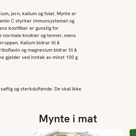
sium, jern, kalium og folat. Mynte er
Vitamin C styrker immunsystemet og
ns kostfiber er gunstig for
de normale knokler og tenner, mens
kroppen. Kalium bidrar til å
riboflavin og magnesium bidrar til å
e gjelder ved inntak av minst 100 g
 saftig og sterkduftende. De skal ikke
Mynte i mat
Myntepoteter med tzatziki
Moj