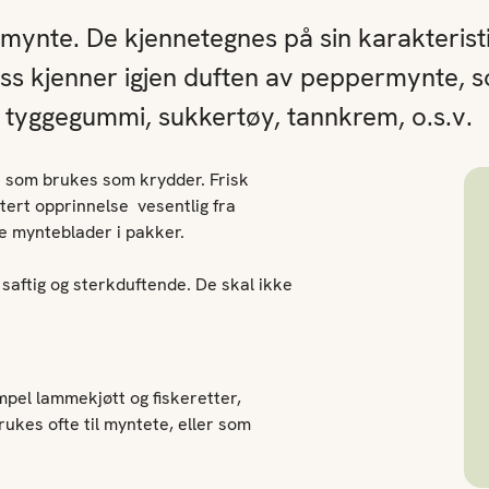
mynte. De kjennetegnes på sin karakterist
 oss kjenner igjen duften av peppermynte, 
i tyggegummi, sukkertøy, tannkrem, o.s.v.
e som brukes som krydder. Frisk
ert opprinnelse  vesentlig fra
e mynteblader i pakker.
 saftig og sterkduftende. De skal ikke
mpel lammekjøtt og fiskeretter,
ukes ofte til myntete, eller som