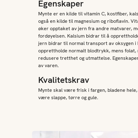
Egenskaper
Mynte er en kilde til vitamin C, kostfiber, kal
også en kilde til magnesium og riboflavin. 
øker opptaket av jern fra andre matvarer, me
fordøyelsen. Kalsium bidrar til å oppretthol
jern bidrar til normal transport av oksygen i 
opprettholde normalt blodtrykk, mens folat, 
redusere tretthet og utmattelse. Egenskapen
av varen.
Kvalitetskrav
Mynte skal være frisk i fargen, bladene hele,
være slappe, tørre og gule.
Nepesalat med mynte og chili