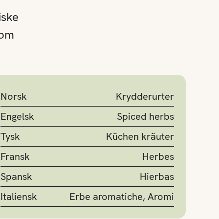
iske
som
Norsk
Krydderurter
Engelsk
Spiced herbs
Tysk
Küchen kräuter
Fransk
Herbes
Spansk
Hierbas
Italiensk
Erbe aromatiche, Aromi