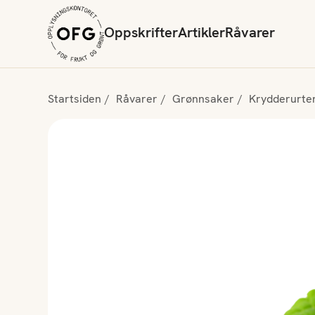
Oppskrifter
Artikler
Råvarer
Startsiden
Råvarer
Grønnsaker
Krydderurte