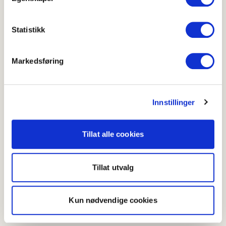
Statistikk
Friske kålruller
Grillet nykål med
yoghurtdressing
4.7
(
29
)
Markedsføring
4.9
(
12
)
20-40 min
Under 20 min
Nykålsalat med sitron
Innstillinger
Tillat alle cookies
Nykålsalat med
Tillat utvalg
sitron
4.5
(
17
)
Kun nødvendige cookies
Under 20 min