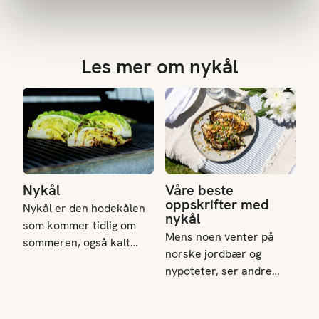
Les mer om nykål
Nykål
Våre beste oppskrifter med n
Nykål
Våre beste
oppskrifter med
Nykål er den hodekålen
nykål
som kommer tidlig om
Mens noen venter på
sommeren, også kalt
norske jordbær og
sommerkål. Og mange
nypoteter, ser andre
venter på at den norske
frem til å kunne nyte
nykålen skal komme i
nykålen. Perfekt på
butikken, helt fersk og