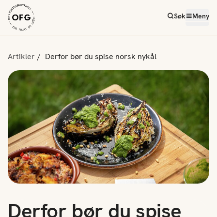
Søk
Meny
Artikler
Derfor bør du spise norsk nykål
Derfor bør du spise