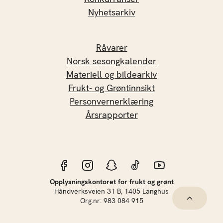
Nyhetsarkiv
Råvarer
Norsk sesongkalender
Materiell og bildearkiv
Frukt- og Grøntinnsikt
Personvernerklæring
Årsrapporter
Opplysningskontoret for frukt og grønt
Håndverksveien 31 B, 1405 Langhus
Hopp til 
Org.nr: 983 084 915