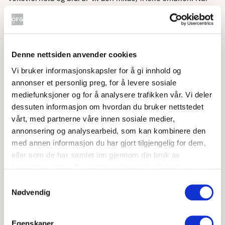
du velger norsk, støtter du samtidig norske bønder og
matproduksjon.
Lag noe godt med norsk nykål
Denne nettsiden anvender cookies
Vi bruker informasjonskapsler for å gi innhold og
Stekt nykål med tahinisaus
Grilla nykål med pesto
annonser et personlig preg, for å levere sosiale
mediefunksjoner og for å analysere trafikken vår. Vi deler
dessuten informasjon om hvordan du bruker nettstedet
vårt, med partnerne våre innen sosiale medier,
annonsering og analysearbeid, som kan kombinere den
Stekt nykål med
Grilla nykål med
med annen informasjon du har gjort tilgjengelig for dem,
tahinisaus
pesto
eller som de har samlet inn gjennom din bruk av
4.7
5
(
18
)
(
2
)
tjenestene deres. Du godtar automatisk vår bruk av
20-40 min
Under 20 min
informasjonskapsler ved å bruke nettstedet vårt.
Samtykkevalg
Nødvendig
Friske kålruller
Grillet nykål med yoghurtdres
Egenskaper