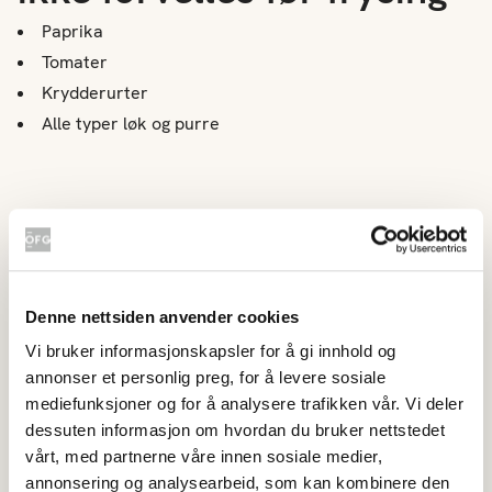
Paprika
Tomater
Krydderurter
Alle typer løk og purre
Løk, purre og paprika kuttes i terninger og fryses ned i
en lufttett boks eller frysepose. Tomater kan fryses hele.
Etter en runde i fryseren egner disse grønnsakene seg
best til å brukes i en varm rett, og ikke som ferske
Denne nettsiden anvender cookies
grønnsaker til ferske salater eller lignende.
Vi bruker informasjonskapsler for å gi innhold og
Frukt og bær fryses ferske uten å forvelles. Frukten
annonser et personlig preg, for å levere sosiale
kuttes opp først. Et godt tips er å fryse ned frukt og bær i
mediefunksjoner og for å analysere trafikken vår. Vi deler
porsjonsposer til
smoothie.
dessuten informasjon om hvordan du bruker nettstedet
vårt, med partnerne våre innen sosiale medier,
Slik forveller du
annonsering og analysearbeid, som kan kombinere den