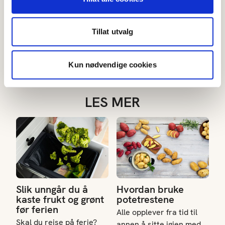
igjen etter at du har tilsatt grønnsakene. Pass på at de
ikke koker for lenge.
Flytt dørslaget til isvannet for rask nedkjøling, og la
Tillat utvalg
grønnsakene ligge der like lenge som koketiden.
La grønnsakene renne godt av på en rist eller
Kun nødvendige cookies
papirhåndkle.
Pakk dem inn og frys dem med det samme.
LES MER
Slik unngår du å kaste frukt og grønt før ferien
Hvordan bruke potetrestene
Slik unngår du å
Hvordan bruke
kaste frukt og grønt
potetrestene
før ferien
Alle opplever fra tid til
Skal du reise på ferie?
annen å sitte igjen med