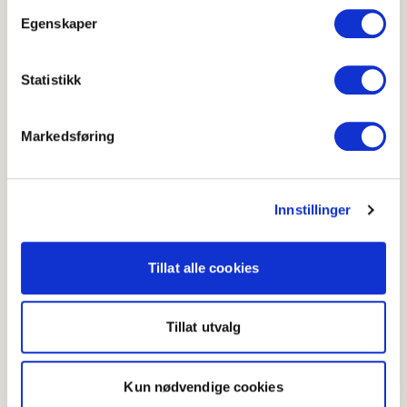
Egenskaper
Statistikk
Hvor godt likte du oppskriften?
Markedsføring
Skriv ut
Innstillinger
Del på Facebook
Tillat alle cookies
Tillat utvalg
Flere oppskrifter
Grønnsaksgryte med eple og hodekål
Kun nødvendige cookies