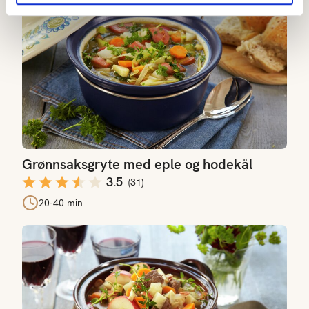
Grønnsaksgryte med eple og hodekål
3.5
(
31
)
20-40 min
Fransk grønnsaksgryte