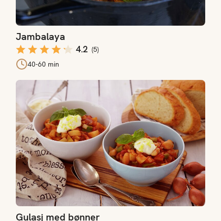
Jambalaya
4.2
(
5
)
40-60 min
Gulasj med bønner
Gulasj med bønner