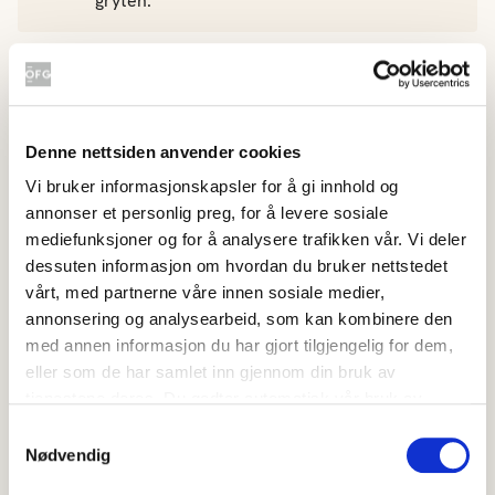
gryten.
La det koke på svak varme i ca. 1 time. Spe
med mer buljong og vin under kokingen.
Denne nettsiden anvender cookies
Rens og del soppen i skiver og stek den i litt
Vi bruker informasjonskapsler for å gi innhold og
smør.
annonser et personlig preg, for å levere sosiale
mediefunksjoner og for å analysere trafikken vår. Vi deler
dessuten informasjon om hvordan du bruker nettstedet
Skjær epler i biter.
vårt, med partnerne våre innen sosiale medier,
annonsering og analysearbeid, som kan kombinere den
med annen informasjon du har gjort tilgjengelig for dem,
Smak gryten til med salt og pepper og legg i
eller som de har samlet inn gjennom din bruk av
sopp og eplebiter ved servering.
tjenestene deres. Du godtar automatisk vår bruk av
informasjonskapsler ved å bruke nettstedet vårt.
Samtykkevalg
Nødvendig
Pynt med et par stilker frisk timian.