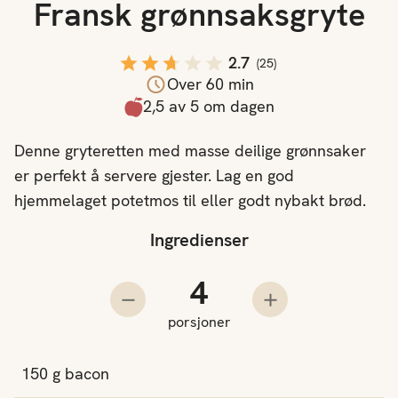
Fransk grønnsaksgryte
2.7
(
25
)
Over 60 min
2,5 av 5 om dagen
Denne gryteretten med masse deilige grønnsaker
er perfekt å servere gjester. Lag en god
hjemmelaget potetmos til eller godt nybakt brød.
Ingredienser
Antall porsjoner
Trekk fra en porsjon
Legg til en porsjo
porsjoner
150
g
bacon