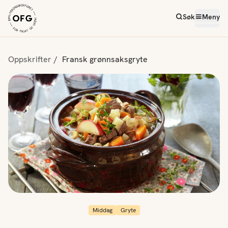
Søk
Meny
Oppskrifter
Fransk grønnsaksgryte
Middag
Gryte