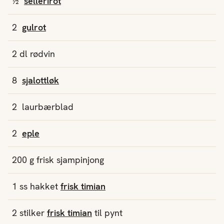
½
sellerirot
2
gulrot
2
dl
rødvin
8
sjalottløk
2
laurbærblad
2
eple
200
g
frisk sjampinjong
1
ss
hakket
frisk timian
2
stilker
frisk timian
til pynt