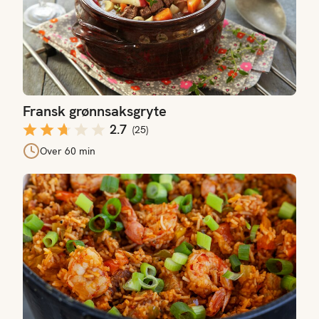
Fransk grønnsaksgryte
2.7
(
25
)
Over 60 min
Jambalaya