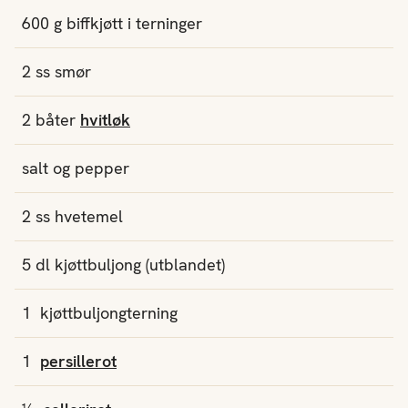
600
g
biffkjøtt i terninger
2
ss
smør
2
båter
hvitløk
salt og pepper
2
ss
hvetemel
5
dl
kjøttbuljong (utblandet)
1
kjøttbuljongterning
1
persillerot