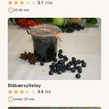
3.1
(
126
)
20-40 min
Blåbærsyltetøy
Blåbærsyltetøy
3.4
(
43
)
Under 20 min