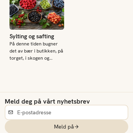
Sylting og safting
På denne tiden bugner
det av bær i butikken, på
torget, i skogen og
kanskje i hagen din. Det
er nå du må safte og
sylte. Det er blitt
skikkelig trendy å lage
eget syltetøy, saft og
Meld deg på vårt nyhetsbrev
gele. Det er så godt og
skikkelig stas å servere.
Lager du mye så har du
super vertinnegave. Har
Meld på
du ikke tid til å sylte og