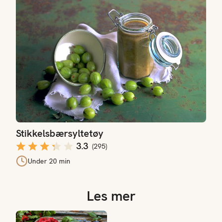
Stikkelsbærsyltetøy
Stikkelsbærsyltetøy
3.3
(
295
)
Under 20 min
Les mer
Sylting og safting