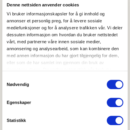
Denne nettsiden anvender cookies
Vi bruker informasjonskapsler for å gi innhold og
annonser et personlig preg, for å levere sosiale
mediefunksjoner og for å analysere trafikken vår. Vi deler
dessuten informasjon om hvordan du bruker nettstedet
vårt, med partnerne våre innen sosiale medier,
Bringebærsyltetøy med stjerneanis
annonsering og analysearbeid, som kan kombinere den
3.4
(
36
)
med annen informasjon du har gjort tilgjengelig for dem,
Under 20 min
eller som de har samlet inn gjennom din bruk av
tjenestene deres. Du godtar automatisk vår bruk av
Ripssyltetøy
informasjonskapsler ved å bruke nettstedet vårt.
Samtykkevalg
Nødvendig
Egenskaper
Statistikk