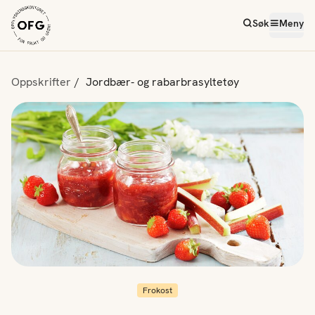
Søk
Meny
Oppskrifter
Jordbær- og rabarbrasyltetøy
Frokost