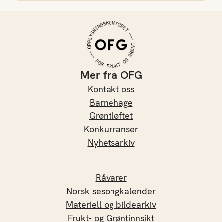
safte akkurat nå, så kan
du enkelt og greit bare
fryse ned bærene og
sylte og safte siden.
Mer fra OFG
Kontakt oss
Barnehage
Grøntløftet
Konkurranser
Nyhetsarkiv
Råvarer
Norsk sesongkalender
Materiell og bildearkiv
Frukt- og Grøntinnsikt