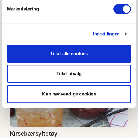
Markedsføring
Ripssyltetøy
3.3
(
293
)
Innstillinger
Under 20 min
Kirsebærsyltetøy
Tillat alle cookies
Tillat utvalg
Kun nødvendige cookies
Kirsebærsyltetøy