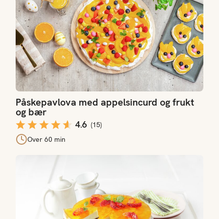
Påskepavlova med appelsincurd og frukt
og bær
4.6
(
15
)
Over 60 min
Frisk påskekake med appelsin