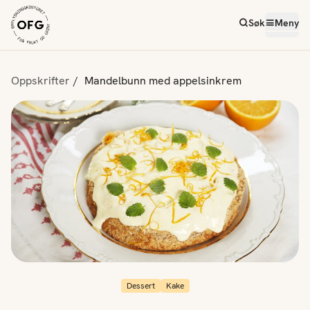
Søk
Meny
Oppskrifter
Mandelbunn med appelsinkrem
Dessert
Kake