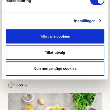
Markedsføring
Appelsinkake
Innstillinger
Tillat alle cookies
Tillat utvalg
Kun nødvendige cookies
Appelsinkake
4.2
(
9
)
40-60 min
Påskepavlova med appelsincurd og frukt og bær