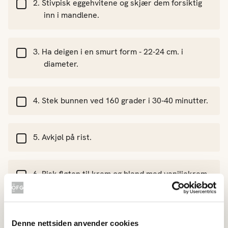
Stivpisk eggehvitene og skjær dem forsiktig
inn i mandlene.
Ha deigen i en smurt form - 22-24 cm. i
diameter.
Stek bunnen ved 160 grader i 30-40 minutter.
Avkjøl på rist.
Pisk fløten til krem og bland med vaniljekrem
og revet appelsinskall. Dekk kaken med
kremen.
Denne nettsiden anvender cookies