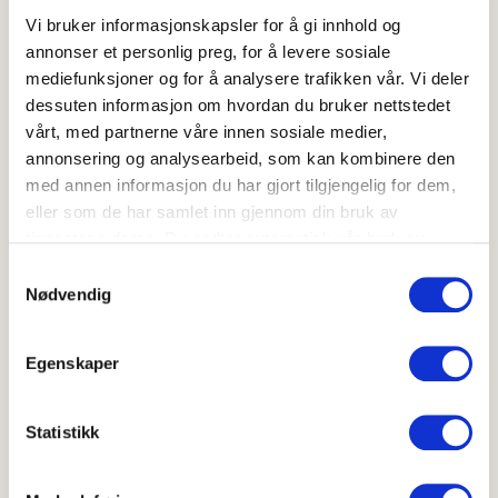
Pynt med appelsinstrimler og gjerne noen
Vi bruker informasjonskapsler for å gi innhold og
sitronmelisseblader.
annonser et personlig preg, for å levere sosiale
mediefunksjoner og for å analysere trafikken vår. Vi deler
dessuten informasjon om hvordan du bruker nettstedet
vårt, med partnerne våre innen sosiale medier,
annonsering og analysearbeid, som kan kombinere den
med annen informasjon du har gjort tilgjengelig for dem,
Hvor godt likte du oppskriften?
eller som de har samlet inn gjennom din bruk av
tjenestene deres. Du godtar automatisk vår bruk av
informasjonskapsler ved å bruke nettstedet vårt.
Samtykkevalg
Nødvendig
Skriv ut
Del på Facebook
Egenskaper
Statistikk
Andre kaker med appelsin