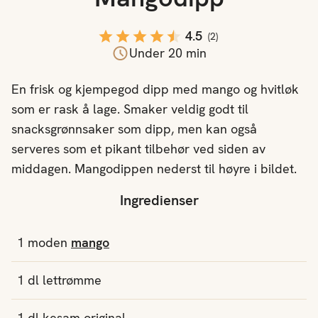
4.5
(
2
)
Under 20 min
En frisk og kjempegod dipp med mango og hvitløk
som er rask å lage. Smaker veldig godt til
snacksgrønnsaker som dipp, men kan også
serveres som et pikant tilbehør ved siden av
middagen. Mangodippen nederst til høyre i bildet.
Ingredienser
1
moden
mango
1
dl
lettrømme
1
dl
kesam original