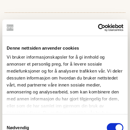
Hvor godt likte du oppskriften?
Denne nettsiden anvender cookies
Skriv ut
Vi bruker informasjonskapsler for å gi innhold og
Del på Facebook
annonser et personlig preg, for å levere sosiale
mediefunksjoner og for å analysere trafikken vår. Vi deler
dessuten informasjon om hvordan du bruker nettstedet
vårt, med partnerne våre innen sosiale medier,
annonsering og analysearbeid, som kan kombinere den
med annen informasjon du har gjort tilgjengelig for dem,
Flere oppskrifter
eller som de har samlet inn gjennom din bruk av
tjenestene deres. Du godtar automatisk vår bruk av
Dipper til oppkuttede grønnsaker
informasjonskapsler ved å bruke nettstedet vårt.
Samtykkevalg
Nødvendig