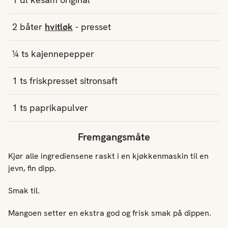
2
båter
hvitløk
- presset
¼
ts
kajennepepper
1
ts
friskpresset
sitronsaft
1
ts
paprikapulver
Fremgangsmåte
Kjør alle ingrediensene raskt i en kjøkkenmaskin til en
jevn, fin dipp.
Smak til.
Mangoen setter en ekstra god og frisk smak på dippen.