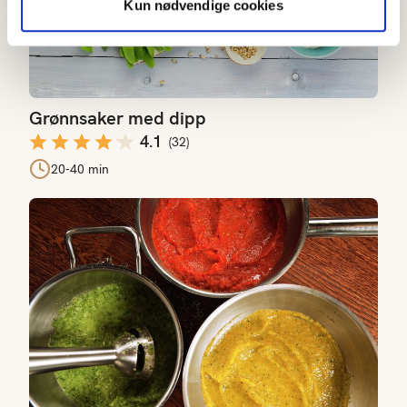
Kun nødvendige cookies
Grønnsaker med dipp
4.1
(
32
)
20-40 min
Fargerike sauser med paprika