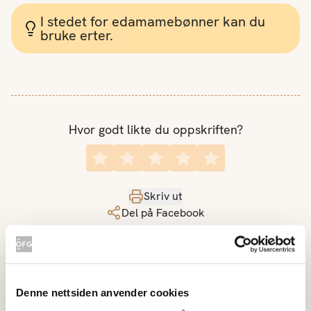
I stedet for edamamebønner kan du
bruke erter.
Hvor godt likte du oppskriften?
Skriv ut
Del på Facebook
Denne nettsiden anvender cookies
Prøv disse også