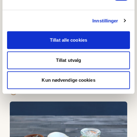
Innstillinger
Tillat alle cookies
Tillat utvalg
Sellerirot- og eplesalat
Kun nødvendige cookies
4
(
41
)
Under 20 min
Syltet sellerirot