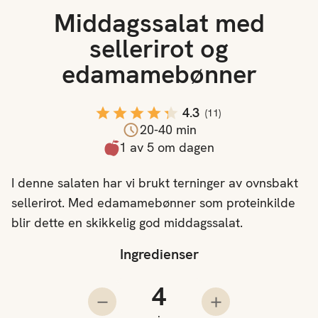
Middagssalat med
sellerirot og
edamamebønner
4.3
(
11
)
20-40 min
1 av 5 om dagen
I denne salaten har vi brukt terninger av ovnsbakt
sellerirot. Med edamamebønner som proteinkilde
blir dette en skikkelig god middagssalat.
Ingredienser
Antall porsjoner
Trekk fra en porsjon
Legg til en porsjo