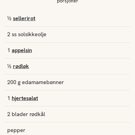
porsjoner
½
sellerirot
2
ss
solsikkeolje
1
appelsin
½
rødløk
200
g
edamamebønner
1
hjertesalat
2 blader rødkål
pepper