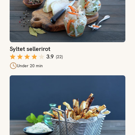
Syltet sellerirot
3.9
(
22
)
Under 20 min
Sellerirot-fries