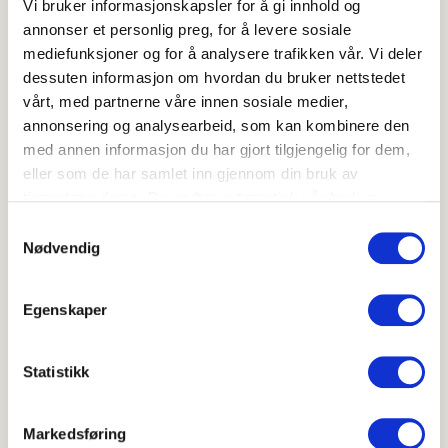
Vi bruker informasjonskapsler for å gi innhold og
annonser et personlig preg, for å levere sosiale
Ovnsbakte sellerirotterninger med tyttebær og erter
mediefunksjoner og for å analysere trafikken vår. Vi deler
dessuten informasjon om hvordan du bruker nettstedet
vårt, med partnerne våre innen sosiale medier,
annonsering og analysearbeid, som kan kombinere den
med annen informasjon du har gjort tilgjengelig for dem,
eller som de har samlet inn gjennom din bruk av
tjenestene deres. Du godtar automatisk vår bruk av
informasjonskapsler ved å bruke nettstedet vårt.
Samtykkevalg
Nødvendig
Ovnsbakte sellerirotterninger med
Egenskaper
tyttebær og erter
4.3
(
16
)
Statistikk
20-40 min
Sellerirot- og eplesalat
Markedsføring