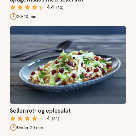
4.4
(
10
)
20-40 min
Sellerirot- og eplesalat
Sellerirot- og eplesalat
4
(
41
)
Under 20 min