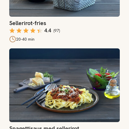
Sellerirot-fries
4.4
(
97
)
20-40 min
Spagettisaus med sellerirot
Spagettisaus med sellerirot