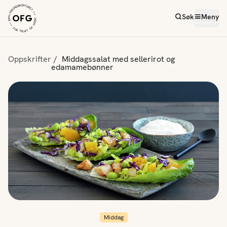
Søk
Meny
Oppskrifter
Middagssalat med sellerirot og
edamamebønner
Middag