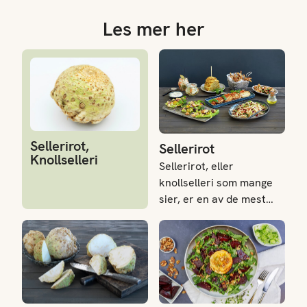
Les mer her
Sellerirot, Knollselleri
Sellerirot
Sellerirot,
Sellerirot
Knollselleri
Sellerirot, eller
knollselleri som mange
sier, er en av de mest
anvendelige
Derfor bør du spise sellerirot
Rotgrønnsaker
rotgrønnsakene vi har.
Sellerirot passer i stort
sett alle retter, og den
er, sammen med gulrot,
purre og løk, stolt