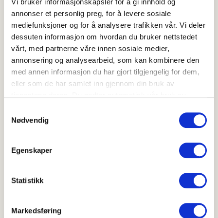
Vi bruker informasjonskapsler for å gi innhold og
parmesan over.
annonser et personlig preg, for å levere sosiale
mediefunksjoner og for å analysere trafikken vår. Vi deler
dessuten informasjon om hvordan du bruker nettstedet
vårt, med partnerne våre innen sosiale medier,
annonsering og analysearbeid, som kan kombinere den
med annen informasjon du har gjort tilgjengelig for dem,
Hvor godt likte du oppskriften?
eller som de har samlet inn gjennom din bruk av
tjenestene deres. Du godtar automatisk vår bruk av
informasjonskapsler ved å bruke nettstedet vårt.
Samtykkevalg
Nødvendig
Skriv ut
Del på Facebook
Egenskaper
Statistikk
Ovnsbakte grønnsaker
Markedsføring