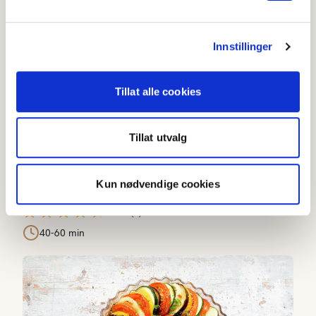
Bulgursalat med bakte rotgrønnsaker
Innstillinger
Tillat alle cookies
Tillat utvalg
Kun nødvendige cookies
Bulgursalat med bakte rotgrønnsaker
4.4
(
5
)
40-60 min
Enkel tian provençal