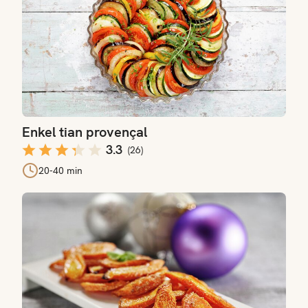
Enkel tian provençal
3.3
(
26
)
20-40 min
Bakte gulrøtter med kardemomme