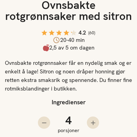
Ovnsbakte
rotgrønnsaker med sitron
4.2
(
60
)
20-40 min
2,5 av 5 om dagen
Ovnsbakte rotgrønnsaker får en nydelig smak og er
enkelt å lage! Sitron og noen dråper honning gjør
retten ekstra smaksrik og spennende. Du finner fine
rotmiksblandinger i butikken.
Ingredienser
Antall porsjoner
Trekk fra en porsjon
Legg til en porsjo
porsjoner