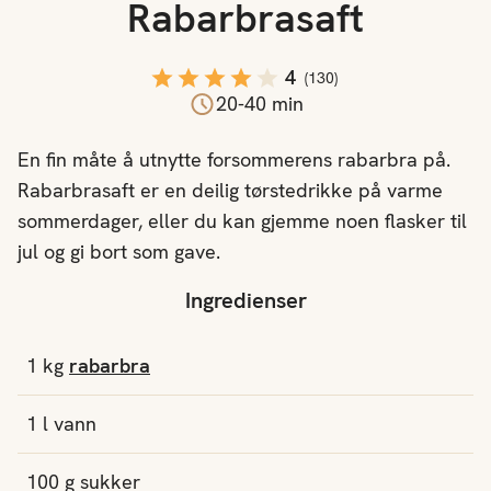
Rabarbrasaft
4
(
130
)
20-40 min
En fin måte å utnytte forsommerens rabarbra på.
Rabarbrasaft er en deilig tørstedrikke på varme
sommerdager, eller du kan gjemme noen flasker til
jul og gi bort som gave.
Ingredienser
1
kg
rabarbra
1
l
vann
100
g
sukker