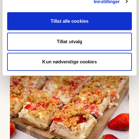
Innstillinger
Tillat alle cookies
Mocktail med rabarbra
Tillat utvalg
3.7
(
14
)
Under 20 min
Kun nødvendige cookies
Bakt ostekake med rabarbra