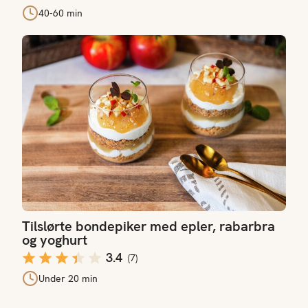
40-60 min
Tilslørte bondepiker med epler, rabarbra og yoghurt
Tilslørte bondepiker med epler, rabarbra
og yoghurt
3.4
(
7
)
Under 20 min