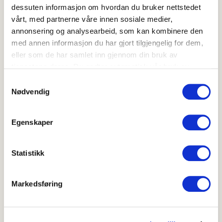
dessuten informasjon om hvordan du bruker nettstedet
vårt, med partnerne våre innen sosiale medier,
annonsering og analysearbeid, som kan kombinere den
med annen informasjon du har gjort tilgjengelig for dem,
eller som de har samlet inn gjennom din bruk av
tjenestene deres. Du godtar automatisk vår bruk av
informasjonskapsler ved å bruke nettstedet vårt.
Samtykkevalg
Nødvendig
Rabarbra- og jordbærsmoothie
5
(
2
)
Egenskaper
20-40 min
Mocktail med rabarbra
Statistikk
Markedsføring