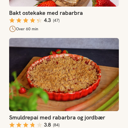
Bakt ostekake med rabarbra
4.3
(
47
)
Over 60 min
Smuldrepai med rabarbra og jordbær
Smuldrepai med rabarbra og jordbær
3.8
(
84
)