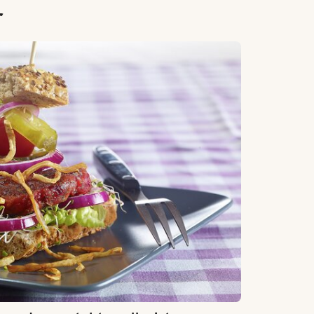
r
stekte selleristaver