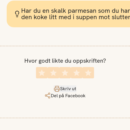
Har du en skalk parmesan som du har te
den koke litt med i suppen mot slutten
Hvor godt likte du oppskriften?
Skriv ut
Del på Facebook