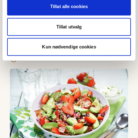
Tillat alle cookies
Tillat utvalg
Couscoussalat med ingefær og koriander
Kun nødvendige cookies
3.8
(
9
)
Under 20 min
Couscoussalat med jordbær og avokado