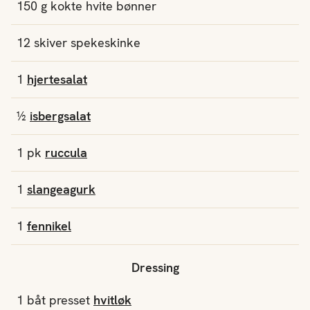
150
g
kokte
hvite bønner
12
skiver
spekeskinke
1
hjertesalat
½
isbergsalat
1
pk
ruccula
1
slangeagurk
1
fennikel
Dressing
1
båt
presset
hvitløk