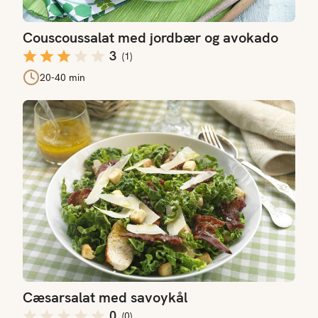
Couscoussalat med jordbær og avokado
3
(
1
)
20-40 min
Cæsarsalat med savoykål
Cæsarsalat med savoykål
0
(
0
)