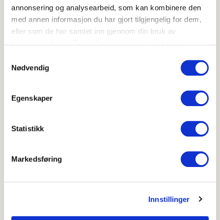
Hvor godt likte du oppskriften?
annonsering og analysearbeid, som kan kombinere den
med annen informasjon du har gjort tilgjengelig for dem,
eller som de har samlet inn gjennom din bruk av
tjenestene deres. Du godtar automatisk vår bruk av
Skriv ut
informasjonskapsler ved å bruke nettstedet vårt.
Samtykkevalg
Del på Facebook
Nødvendig
Egenskaper
Statistikk
Andre middagssalater
Couscoussalat med ingefær og koriander
Markedsføring
Innstillinger