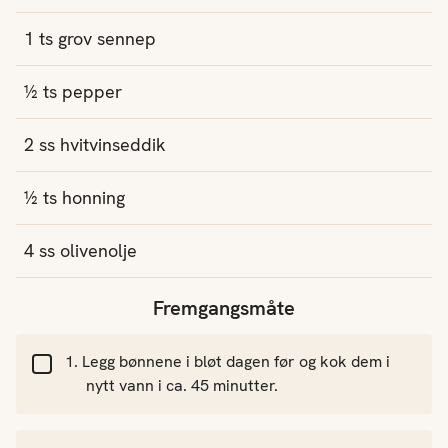
1
ts
grov sennep
½
ts
pepper
2
ss
hvitvinseddik
½
ts
honning
4
ss
olivenolje
Fremgangsmåte
Legg bønnene i bløt dagen før og kok dem i
nytt vann i ca. 45 minutter.