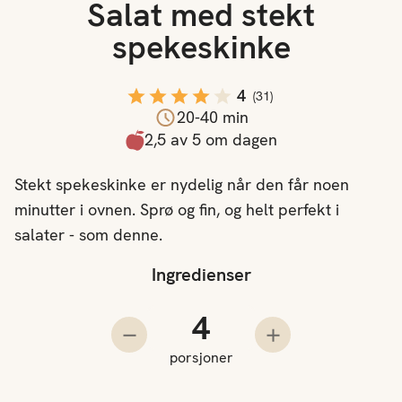
Salat med stekt
spekeskinke
4
(
31
)
20-40 min
2,5 av 5 om dagen
Stekt spekeskinke er nydelig når den får noen
minutter i ovnen. Sprø og fin, og helt perfekt i
salater - som denne.
Ingredienser
Antall porsjoner
Trekk fra en porsjon
Legg til en porsjo
porsjoner