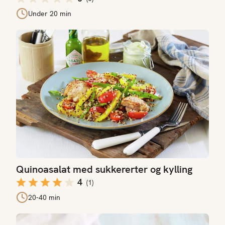
Under 20 min
Quinoasalat med sukkererter og kylling
Quinoasalat med sukkererter og kylling
4
(
1
)
20-40 min
Jordbærsalat med avokado og reker