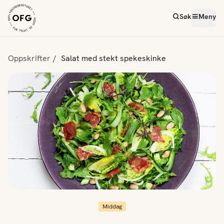
Søk
Meny
Oppskrifter
Salat med stekt spekeskinke
Middag