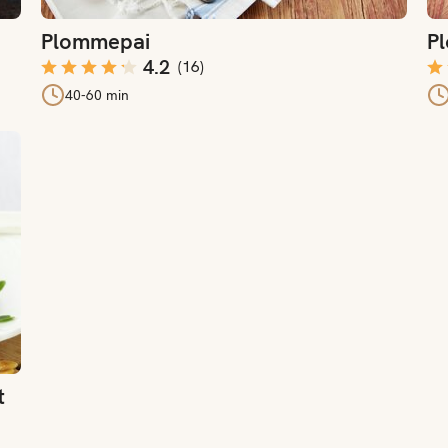
Plommepai
P
4.2
(
16
)
40-60 min
t