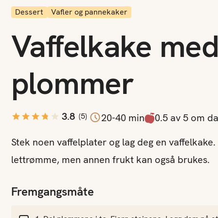
Dessert
Vafler og pannekaker
Vaffelkake med
jon
plommer
3.8
(
5
)
20-40 min
0.5 av 5 om d
Stek noen vaffelplater og lag deg en vaffelkake.
lettrømme, men annen frukt kan også brukes.
Fremgangsmåte