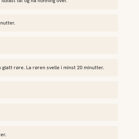
ildfast fat og ha honning over.
nutter.
 glatt røre. La røren svelle i minst 20 minutter.
er.