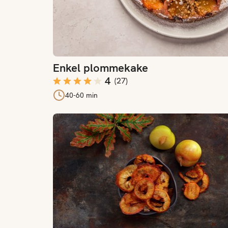
Enkel plommekake
4
(
27
)
40-60 min
Tørkede plommeskiver