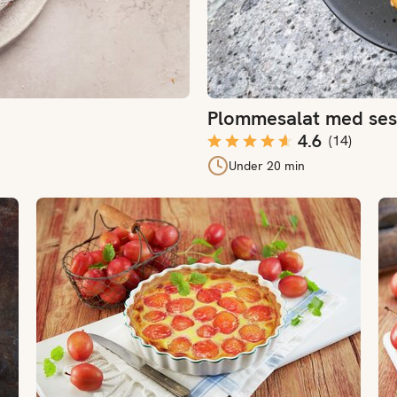
Plommesalat med ses
4.6
(
14
)
Under 20 min
Plommepai
Pl