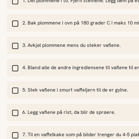
Del plommene i to. Fjern steinene. Legg dem på et 
Bak plommene i ovn på 180 grader C i maks 10 mi
Avkjøl plommene mens du steker vaflene.
Bland alle de andre ingrediensene til vaflene til en
Stek vaflene i smurt vaffeljern til de er gylne.
Legg vaflene på rist, da blir de sprøere.
Til en vaffelkake som på bilder trenger du 4-5 plat