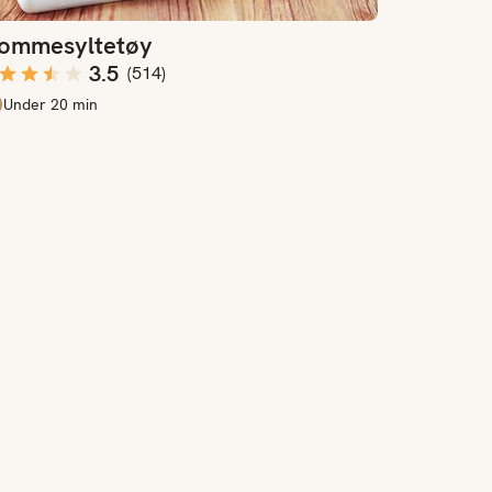
lommesyltetøy
3.5
(
514
)
Under 20 min