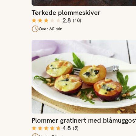
Tørkede plommeskiver
2.8
(
18
)
Over 60 min
Plommer gratinert med blåmuggost
Plommer gratinert med blåmuggos
4.8
(
5
)