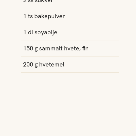
2
ss
sukker
1
ts
bakepulver
1
dl
soyaolje
150
g
sammalt hvete, fin
200
g
hvetemel