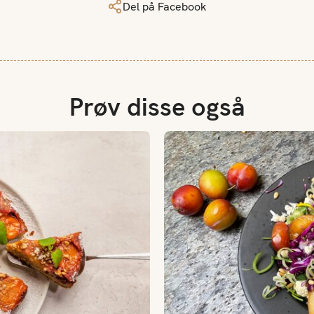
Del på Facebook
Prøv disse også
Plommesalat med sesongens 