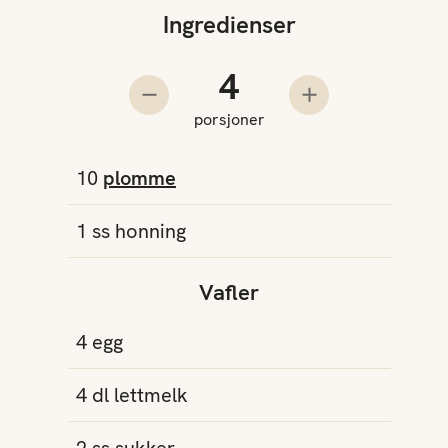
Ingredienser
Antall porsjoner
Trekk fra en porsjon
Legg til en pors
porsjoner
10
plomme
1
ss
honning
Vafler
4
egg
4
dl
lettmelk