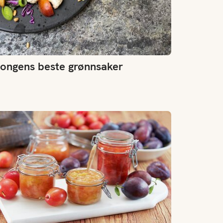
ongens beste grønnsaker
ommesyltetøy