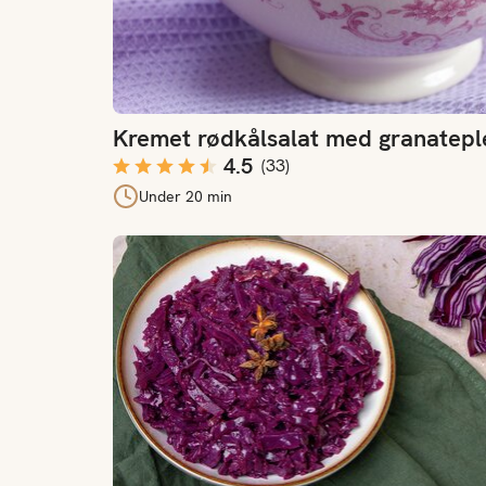
Kremet rødkålsalat med granatepl
4.5
(
33
)
Under 20 min
Rødkål