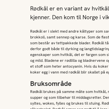
Rødkål er en variant av hvitkå
kjenner. Den kom til Norge i vi
Rødkål er i slekt med andre kåltyper som sa
brokkoli, samt sennep og karse. Som de fles
som består av tettpakkede blader. Rødkål tå
derfor godt både til dyrking og langtidslagri
egenskaper som hvitkål, det er fargen som s
og mild. Bladene er rødlilla og bladnervene o
et stoff som heter antocyanin. Hvis du koker 
koker egg i vann med rødkål blir skallet på e
Bruksområde
Rødkål brukes på samme måte som hvitkål, rå o
supper og som tilbehør til middagsretter. D
syltes, wokes, fylles og brukes til stuing. Rød