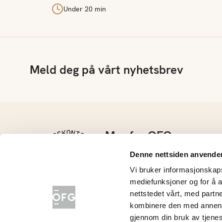
Under 20 min
Meld deg på vårt nyhetsbrev
Mer fra OFG
Kontakt oss
Denne nettsiden anvende
Barnehage
Vi bruker informasjonskapsl
Grøntløftet
mediefunksjoner og for å a
Konkurranser
nettstedet vårt, med part
Nyhetsarkiv
kombinere den med annen in
gjennom din bruk av tjene