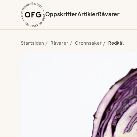
Oppskrifter
Artikler
Råvarer
Startsiden
Råvarer
Grønnsaker
Rødkål