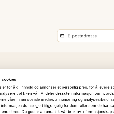
Råvarer
r cookies
Norsk sesongkalender
er for å gi innhold og annonser et personlig preg, for å levere s
Materiell og bildearkiv
nalysere trafikken vår. Vi deler dessuten informasjon om hvorda
Frukt- og Grøntinnsikt
nerne våre innen sosiale medier, annonsering og analysearbeid, 
Personvernerklæring
formasjon du har gjort tilgjengelig for dem, eller som de har sa
Årsrapporter
stene deres. Du godtar automatisk vår bruk av informasjonskaps