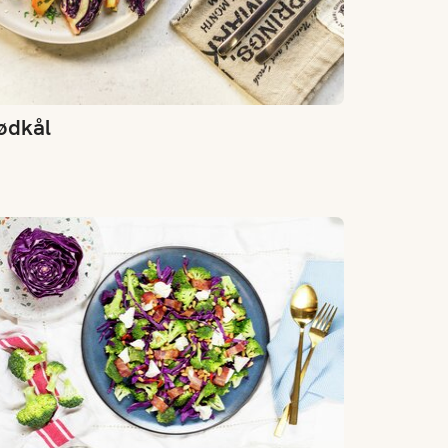
ødkål
okkolisalat med feta og bacon