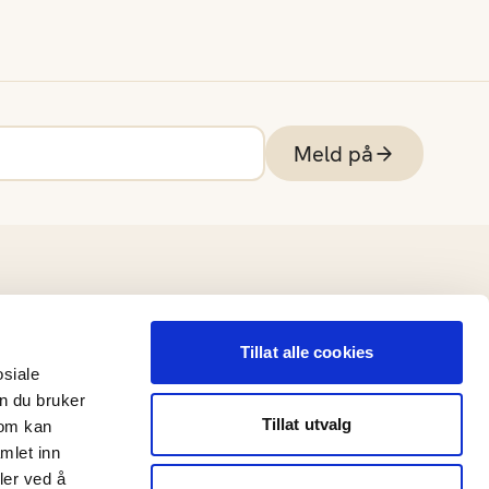
Meld på
Tillat alle cookies
osiale
n du bruker
Tillat utvalg
som kan
mlet inn
ler ved å