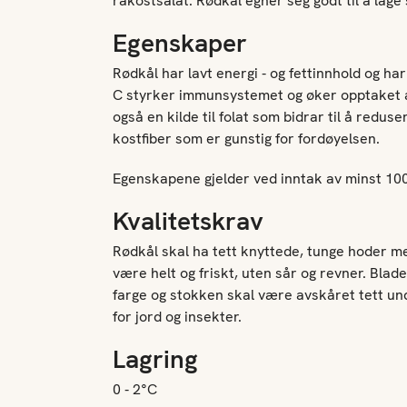
råkostsalat. Rødkål egner seg godt til å lage 
Egenskaper
Rødkål har lavt energi - og fettinnhold og ha
C styrker immunsystemet og øker opptaket a
også en kilde til folat som bidrar til å redus
kostfiber som er gunstig for fordøyelsen.
Egenskapene gjelder ved inntak av minst 100
Kvalitetskrav
Rødkål skal ha tett knyttede, tunge hoder me
være helt og friskt, uten sår og revner. Blad
farge og stokken skal være avskåret tett und
for jord og insekter.
Lagring
0 - 2°C