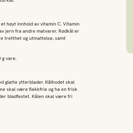
surkål.
r et høyt innhold av vitamin C. Vitamin
v jern fra andre matvarer. Rødkål er
ere tretthet og utmattelse, samt
 g vare.
d glatte ytterblader. Kålhodet skal
ene skal være flekkfrie og ha en frisk
er bladfestet. Kålen skal være fri