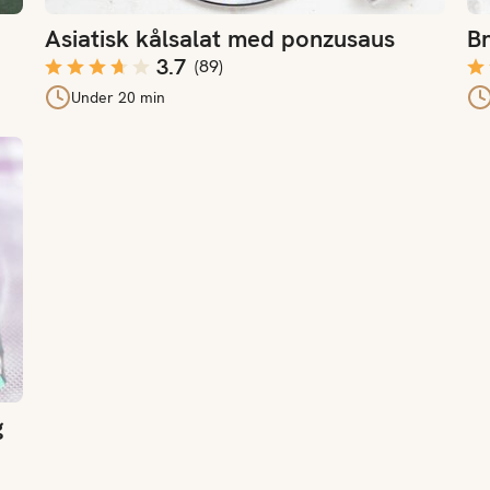
Asiatisk kålsalat med ponzusaus
Br
3.7
(
89
)
Under 20 min
g