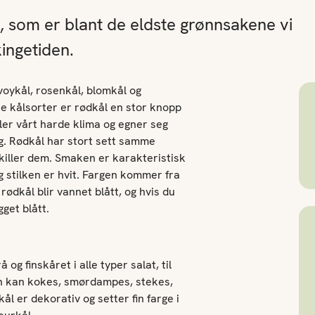
l, som er blant de eldste grønnsakene vi
kingetiden.
voykål, rosenkål, blomkål og
te kålsorter er rødkål en stor knopp
ler vårt harde klima og egner seg
ng. Rødkål har stort sett samme
killer dem. Smaken er karakteristisk
g stilken er hvit. Fargen kommer fra
rødkål blir vannet blått, og hvis du
gget blått.
g finskåret i alle typer salat, til
en kan kokes, smørdampes, stekes,
kål er dekorativ og setter fin farge i