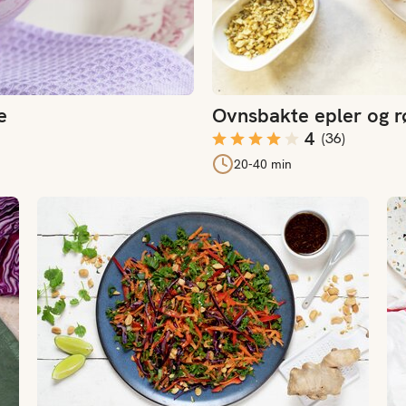
e
Ovnsbakte epler og r
4
(
36
)
20-40 min
Asiatisk kålsalat med ponzusaus
Br