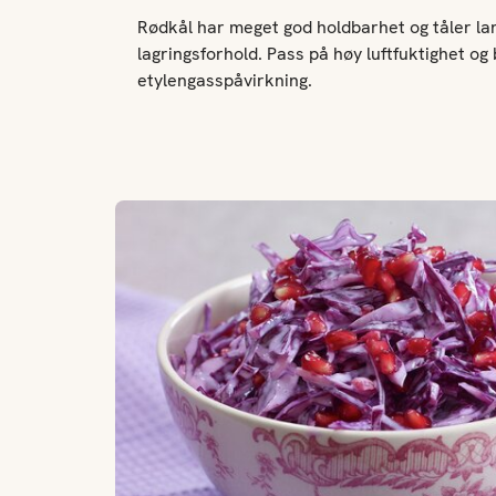
Rødkål har meget god holdbarhet og tåler la
lagringsforhold. Pass på høy luftfuktighet og
etylengasspåvirkning.
Kremet rødkålsalat med granateple