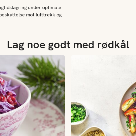
ngtidslagring under optimale
 beskyttelse mot lufttrekk og
Lag noe godt med rødkål
Ovnsbakte epler og rødkål