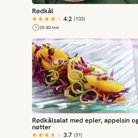
Rødkål
4.2
(
132
)
20-40 min
Rødkålsalat med epler, appelsin og nøtter
Rødkålsalat med epler, appelsin o
nøtter
3.7
(
31
)